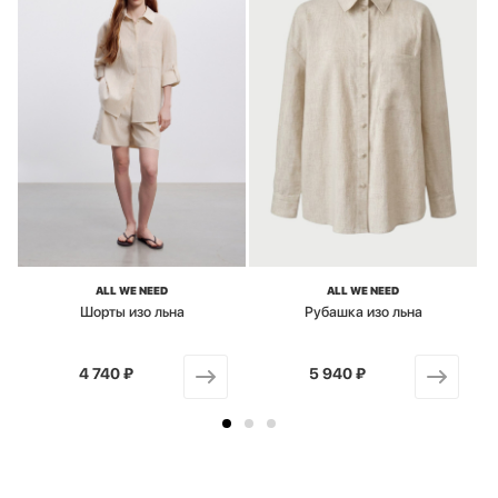
ALL WE NEED
ALL WE NEED
Шорты изо льна
Рубашка изо льна
4 740 ₽
от
5 940 ₽
от