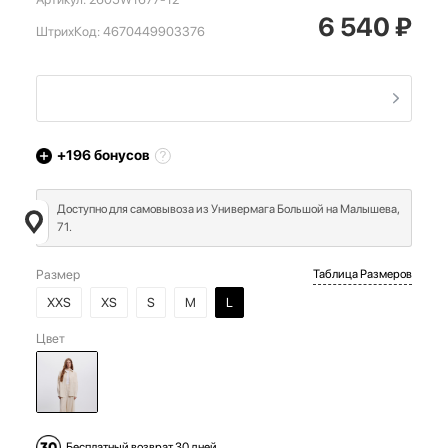
6 540
₽
ШтрихКод:
4670449903376
+196
бонусов
Доступно для самовывоза из Универмага Большой на Малышева,
71.
Размер
Таблица Размеров
XXS
XS
S
M
L
Цвет
Бесплатный возврат 30 дней