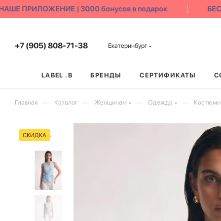
ШЕ ПРИЛОЖЕНИЕ | 3000 бонусов в подарок
БЕСП
+7 (905) 808-71-38
Екатеринбург
LABEL .B
БРЕНДЫ
СЕРТИФИКАТЫ
С
—
—
—
—
Главная
Каталог
Женщинам
Одежда
Костюмна
СКИДКА