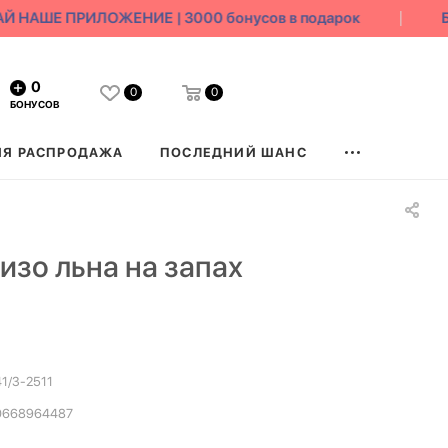
НАШЕ ПРИЛОЖЕНИЕ | 3000 бонусов в подарок
БЕ
0
0
0
БОНУСОВ
ЯЯ РАСПРОДАЖА
ПОСЛЕДНИЙ ШАНС
изо льна на запах
1/3-2511
0668964487