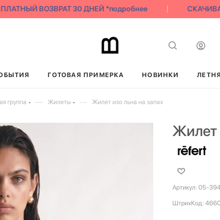
ЛАТНЫЙ ВОЗВРАТ 30 ДНЕЙ *подробнее
СКАЧИВАЙ 
ОБЫТИЯ
ГОТОВАЯ ПРИМЕРКА
НОВИНКИ
ЛЕТН
—
—
я группа
Жилеты
Жилет изо льна на запах
Жилет 
Артикул:
05-394
ШтрихКод:
466