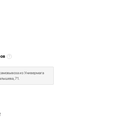
сов
 самовывоза из Универмага
лышева, 71.
в