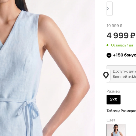
10 999
₽
4 999
₽
Осталась 1 шт
+150
бону
Доступно для
Большой на Ма
Размер
XXS
Таблица Размеро
Цвет