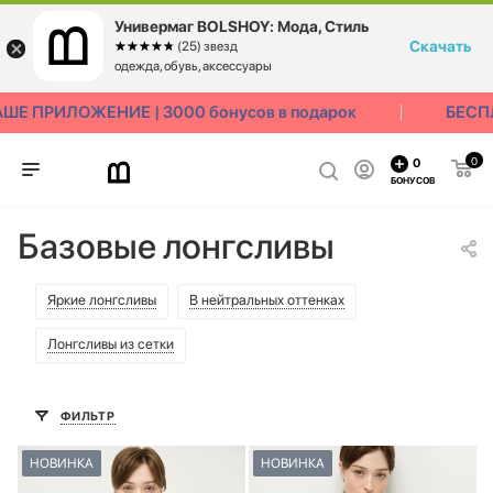
Универмаг BOLSHOY: Мода, Стиль
Скачать
☆☆☆☆☆
★★★★★
(25) звезд
одежда, обувь, аксессуары
ПРИЛОЖЕНИЕ | 3000 бонусов в подарок
БЕСПЛАТ
0
0
БОНУСОВ
Базовые лонгсливы
Яркие лонгсливы
В нейтральных оттенках
Лонгсливы из сетки
ФИЛЬТР
НОВИНКА
НОВИНКА