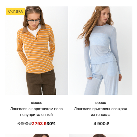
СКИДКА
Ricoco
Ricoco
Лонгслив с воротником поло
Лонгслив приталенного кроя
полуприталенный
из тенсела
3 990
₽
2 793
₽
30%
4 900
₽