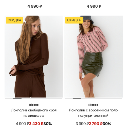
4 990
₽
4 990
₽
СКИДКА
СКИДКА
Ricoco
Ricoco
Лонгслив свободного кроя
Лонгслив с воротником поло
из лиоцелла
полуприталенный
4 900
₽
3 430
₽
30%
3 990
₽
2 793
₽
30%