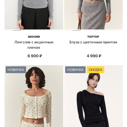
AROUND
TOPTOP
Лонгслив с акцентным
Блуза с цветочным принтом
плечом
6 900
₽
4 990
₽
НОВИНКА
НОВИНКА
СКИДКА