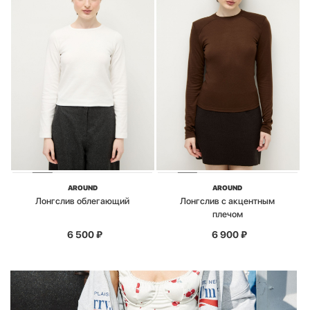
AROUND
AROUND
Лонгслив облегающий
Лонгслив с акцентным
плечом
6 500
₽
6 900
₽