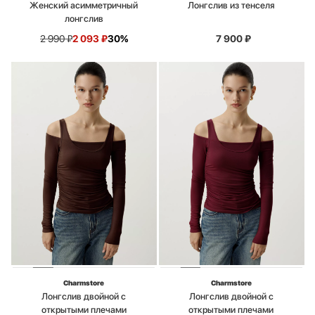
Женский асимметричный
Лонгслив из тенселя
лонгслив
2 990
₽
2 093
₽
30%
7 900
₽
Charmstore
Charmstore
Лонгслив двойной с
Лонгслив двойной с
открытыми плечами
открытыми плечами