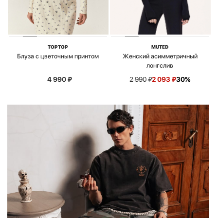
TOPTOP
MUTED
Блуза с цветочным принтом
Женский асимметричный
лонгслив
4 990
₽
2 990
₽
2 093
₽
30%