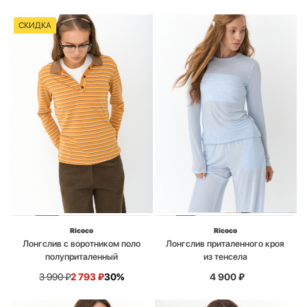
СКИДКА
Ricoco
Ricoco
Лонгслив с воротником поло
Лонгслив приталенного кроя
полуприталенный
из тенсела
3 990
₽
2 793
₽
30%
4 900
₽