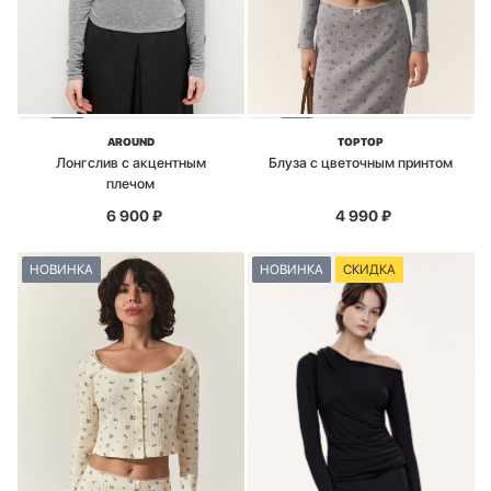
AROUND
TOPTOP
Лонгслив с акцентным
Блуза с цветочным принтом
плечом
6 900
₽
4 990
₽
НОВИНКА
НОВИНКА
СКИДКА