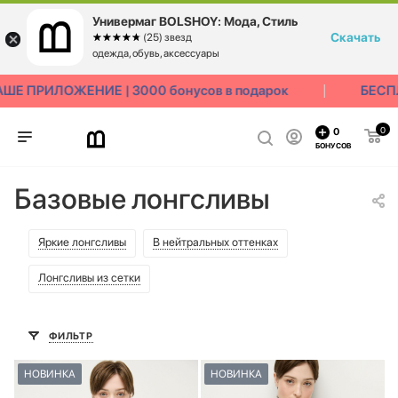
Универмаг BOLSHOY: Мода, Стиль
Скачать
☆☆☆☆☆
★★★★★
(25) звезд
одежда, обувь, аксессуары
ПРИЛОЖЕНИЕ | 3000 бонусов в подарок
БЕСПЛАТ
0
0
БОНУСОВ
Базовые лонгсливы
Яркие лонгсливы
В нейтральных оттенках
Лонгсливы из сетки
ФИЛЬТР
НОВИНКА
НОВИНКА