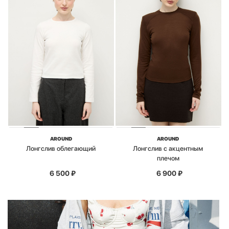
AROUND
AROUND
Лонгслив облегающий
Лонгслив с акцентным
плечом
6 500
₽
6 900
₽