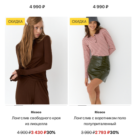
4 990
₽
4 990
₽
СКИДКА
СКИДКА
Ricoco
Ricoco
Лонгслив свободного кроя
Лонгслив с воротником поло
из лиоцелла
полуприталенный
4 900
₽
3 430
₽
30%
3 990
₽
2 793
₽
30%