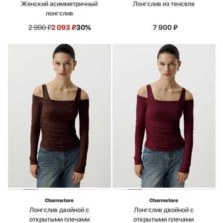
Женский асимметричный
Лонгслив из тенселя
лонгслив
2 990
₽
2 093
₽
30%
7 900
₽
Charmstore
Charmstore
Лонгслив двойной с
Лонгслив двойной с
открытыми плечами
открытыми плечами