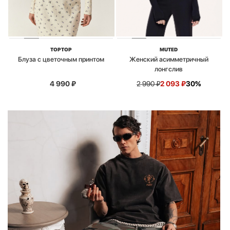
TOPTOP
MUTED
Блуза с цветочным принтом
Женский асимметричный
лонгслив
4 990
₽
2 990
₽
2 093
₽
30%