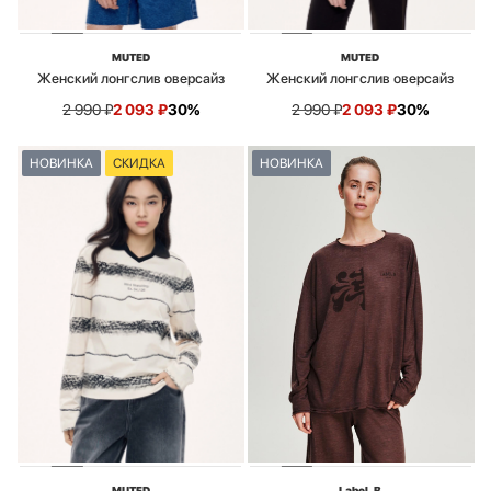
MUTED
MUTED
Женский лонгслив оверсайз
Женский лонгслив оверсайз
2 990
₽
2 093
₽
30%
2 990
₽
2 093
₽
30%
НОВИНКА
СКИДКА
НОВИНКА
MUTED
Label .B