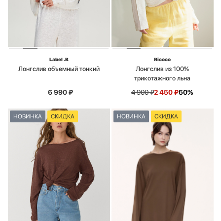
Label .B
Ricoco
Лонгслив объемный тонкий
Лонгслив из 100%
трикотажного льна
6 990
₽
4 900
₽
2 450
₽
50%
НОВИНКА
СКИДКА
НОВИНКА
СКИДКА