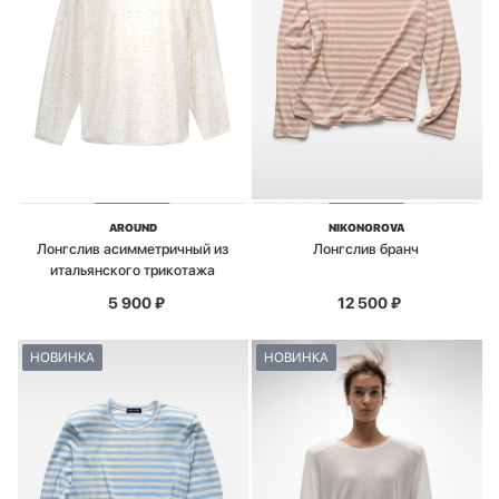
AROUND
NIKONOROVA
Лонгслив асимметричный из
Лонгслив бранч
итальянского трикотажа
5 900
₽
12 500
₽
НОВИНКА
НОВИНКА