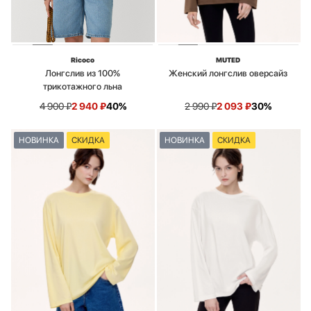
Ricoco
MUTED
Лонгслив из 100%
Женский лонгслив оверсайз
трикотажного льна
4 900
₽
2 940
₽
40%
2 990
₽
2 093
₽
30%
НОВИНКА
СКИДКА
НОВИНКА
СКИДКА