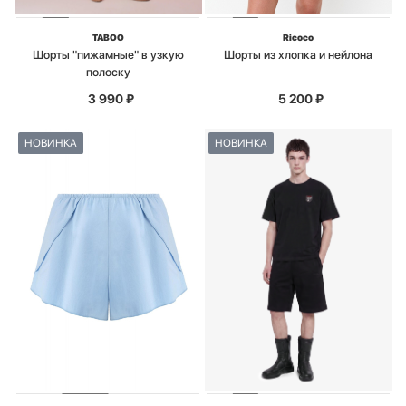
TABOO
Ricoco
Шорты "пижамные" в узкую
Шорты из хлопка и нейлона
полоску
3 990
₽
5 200
₽
НОВИНКА
НОВИНКА