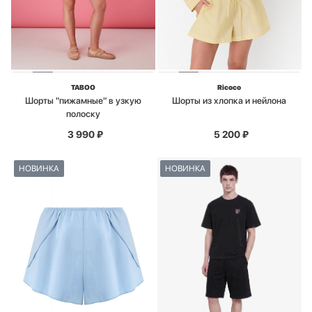
TABOO
Ricoco
Шорты "пижамные" в узкую
Шорты из хлопка и нейлона
полоску
3 990
₽
5 200
₽
НОВИНКА
НОВИНКА