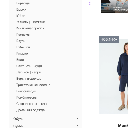
Бермуды
Брюки
Юбки
Жакеты | Пиджаки
Костюмная группа
Костюмы
НОВИНКА
Блузы
Рубашки
Кимоно
Боди
Свитшоты | Худи
Легинсы | Капри
Верхняя одежда
Трикотажные изделия
Велосипедки
Комбинезоны
Спортивная одежда
Домашняя одежда
Обувь
Man
Сумки