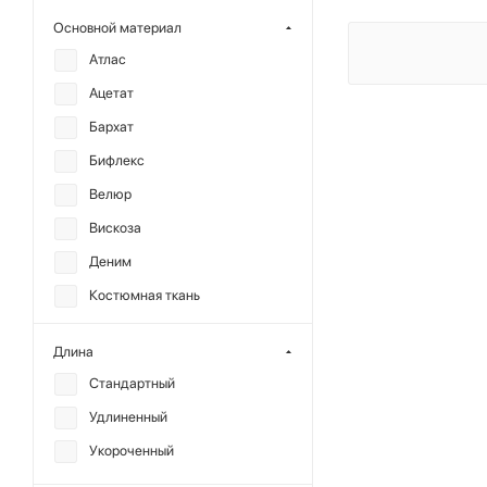
KRAKATAU
Основной материал
MANKOVA
Атлас
MIARTLAND
Ацетат
MUTED
Бархат
OUT OF REACH
Бифлекс
REFERT
Велюр
SHTRIPLING
Вискоза
YONSRU
Деним
ГОША РУБЧИНСКИЙ
Костюмная ткань
Лен
Длина
Нейлон
Стандартный
Плащевая ткань
Удлиненный
Полиэстер
Укороченный
Сатин