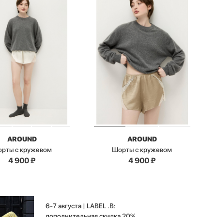
AROUND
AROUND
рты с кружевом
Шорты с кружевом
4 900
₽
4 900
₽
6-7 августа | LABEL .B:
дополнительная скидка 20%