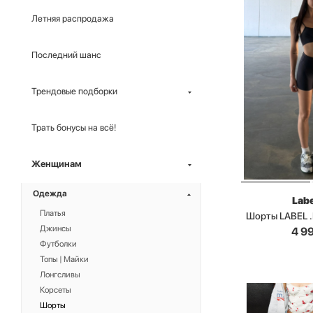
Летняя распродажа
Последний шанс
Трендовые подборки
Трать бонусы на всё!
Женщинам
Одежда
Labe
Платья
Шорты LABEL 
Джинсы
4 9
Футболки
Топы | Майки
Лонгсливы
Корсеты
Шорты