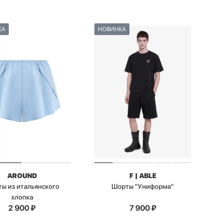
КА
НОВИНКА
AROUND
F | ABLE
ы из итальянского
Шорты "Униформа"
хлопка
2 900
₽
7 900
₽