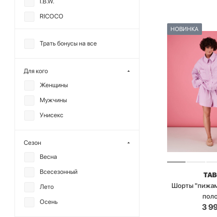
I.B.W.
RICOCO
НОВИНКА
SCANDALIS
Трать бонусы на все
SODAMODA
TABOO
Для кого
TOPTOP
Женщины
МИНИ
Мужчины
ANMUSE
Унисекс
CHARMSTORE
ALL WE NEED
Сезон
CHUBA
Весна
DREAMS BY ALENA
Всесезонный
TA
AKHMADULLINA
Шорты "пижам
Лето
F | ABLE
пол
Осень
3 9
GARCHIT