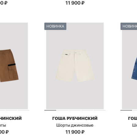
00
₽
11 900
₽
НОВИНКА
НОВИН
БЧИНСКИЙ
ГОША РУБЧИНСКИЙ
ГО
рты
Шорты джинсовые
Ш
00
₽
11 900
₽