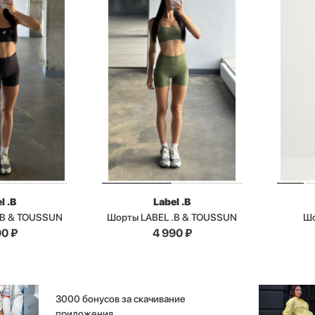
l .B
Label .B
.B & TOUSSUN
Шорты LABEL .B & TOUSSUN
Шо
90
₽
4 990
₽
3000 бонусов за скачивание
приложения