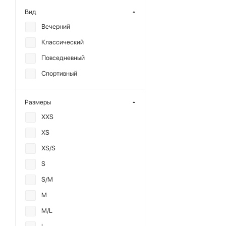
Сетка
Вид
Твид
Вечерний
Терилен
Классический
Футер
Повседневный
Хлопок
Спортивный
Экокожа
Размеры
XXS
XS
XS/S
S
S/M
M
M/L