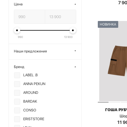
7 9
Цена
НОВИНКА
990
13 900
Наши предложения
Бренд
LABEL .B
ANNA PEKUN
AROUND
BARDAK
ГОША РУ
CONSO
Шо
ERISTSTORE
11 9