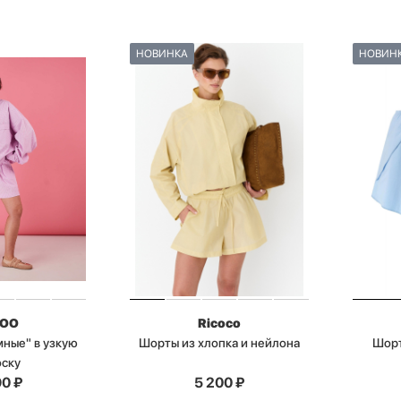
НОВИНКА
НОВИН
BOO
Ricoco
ные" в узкую
Шорты из хлопка и нейлона
Шорт
оску
90
₽
5 200
₽