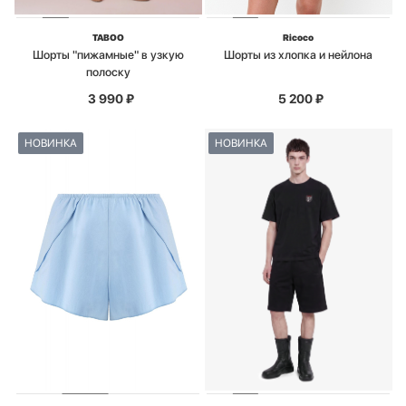
TABOO
Ricoco
Шорты "пижамные" в узкую
Шорты из хлопка и нейлона
полоску
3 990
₽
5 200
₽
НОВИНКА
НОВИНКА