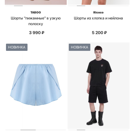
TABOO
Ricoco
Шорты "пижамные" в узкую
Шорты из хлопка и нейлона
полоску
3 990
₽
5 200
₽
НОВИНКА
НОВИНКА