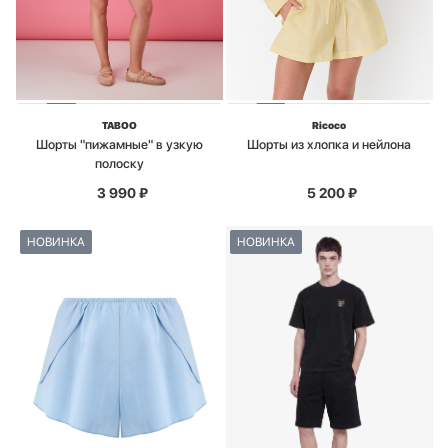
TABOO
Ricoco
Шорты "пижамные" в узкую
Шорты из хлопка и нейлона
полоску
3 990
₽
5 200
₽
НОВИНКА
НОВИНКА