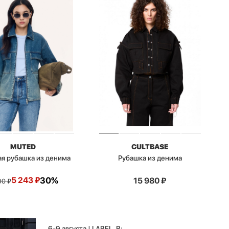
MUTED
CULTBASE
я рубашка из денима
Рубашка из денима
5 243
₽
30%
15 980
₽
90
₽
6-9 августа | LABEL .B: