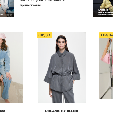
приложения
СКИДКА
СКИДК
oco
DREAMS BY ALENA