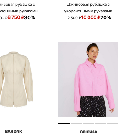
нсовая рубашка с
Джинсовая рубашка с
оченными рукавами
укороченными рукавами
8 750
₽
30%
10 000
₽
20%
500
₽
12 500
₽
BARDAK
Anmuse