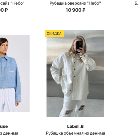
рсайз "Небо"
Рубашка оверсайз "Небо"
Б
00
₽
10 900
₽
СКИДКА
use
Label .B
из денима
Рубашка объемная из денима