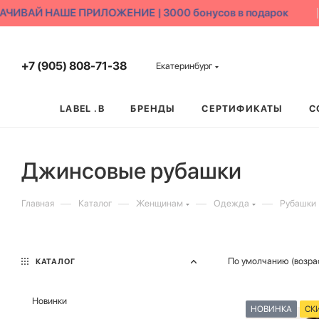
ВАЙ НАШЕ ПРИЛОЖЕНИЕ | 3000 бонусов в подарок
+7 (905) 808-71-38
Екатеринбург
LABEL .B
БРЕНДЫ
СЕРТИФИКАТЫ
С
Джинсовые рубашки
—
—
—
—
Главная
Каталог
Женщинам
Одежда
Рубашки
По умолчанию (возра
КАТАЛОГ
Новинки
НОВИНКА
СК