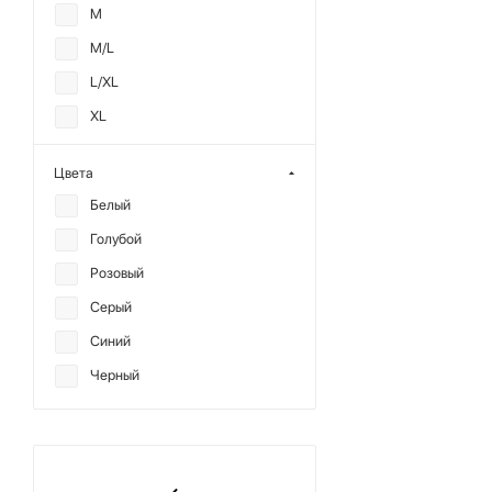
M
M/L
L/XL
XL
OS
Цвета
40
Белый
44
Голубой
2XS/XS
Розовый
Серый
Синий
Черный