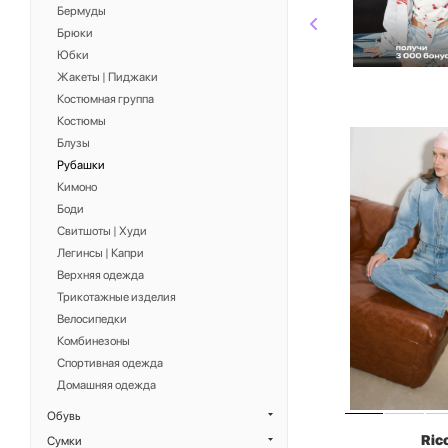
Бермуды
Брюки
Юбки
Жакеты | Пиджаки
Костюмная группа
Костюмы
Блузы
Рубашки
Кимоно
Боди
Свитшоты | Худи
Легинсы | Капри
Верхняя одежда
Трикотажные изделия
Велосипедки
Комбинезоны
Спортивная одежда
Домашняя одежда
Обувь
Ric
Сумки