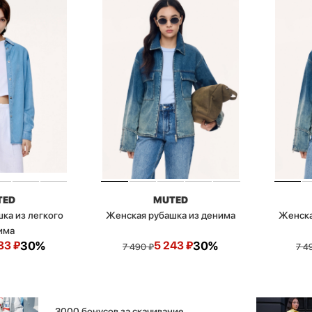
TED
MUTED
ка из легкого
Женская рубашка из денима
Женска
има
33
₽
30%
5 243
₽
30%
7 490
₽
7 4
3000 бонусов за скачивание