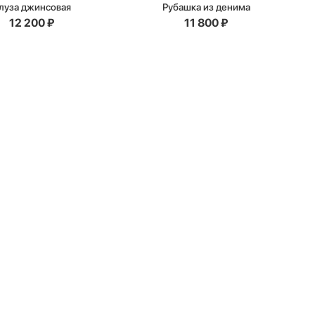
луза джинсовая
Рубашка из денима
12 200
₽
11 800
₽