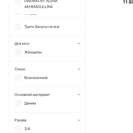
DREAMS BY ALENA
11 8
AKHMADULLINA
MUTED
Трать бонусы на все
Для кого
Женщины
Сезон
Всесезонный
Основной материал
Деним
Рукава
3/4