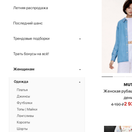
Летняя распродажа
Последний шанс
Трендовые подборки
Трать бонусы на всё!
Женщинам
Одежда
MU
Платья
Женская рубаш
Джинсы
ден
Футболки
2 9
4 190
₽
Топы | Майки
Лонгсливы
Корсеты
Шорты