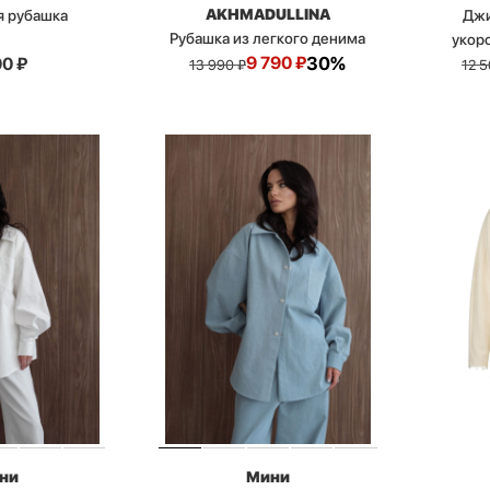
AKHMADULLINA
я рубашка
Джи
Рубашка из легкого денима
укор
9 790
₽
30%
00
₽
13 990
₽
12 
ни
Мини