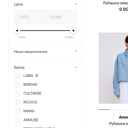
Рубашка ове
Цена
9 9
2 933
15 980
Наши предложения
Бренд
LABEL .B
BARDAK
CULTBASE
RICOCO
МИНИ
Anm
ANMUSE
Рубашка 