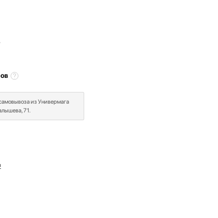
₽
сов
 самовывоза из Универмага
лышева, 71.
в