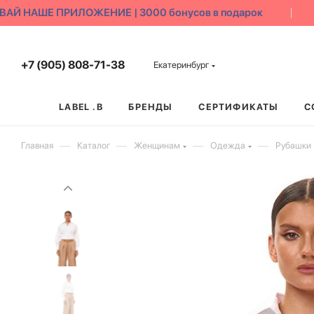
Й НАШЕ ПРИЛОЖЕНИЕ | 3000 бонусов в подарок
+7 (905) 808-71-38
Екатеринбург
LABEL .B
БРЕНДЫ
СЕРТИФИКАТЫ
С
—
—
—
—
Главная
Каталог
Женщинам
Одежда
Рубашки