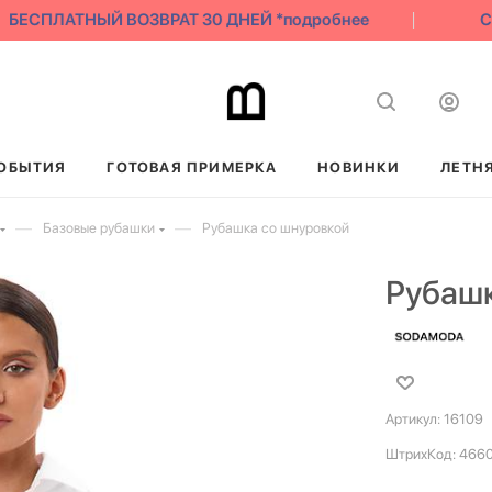
БЕСПЛАТНЫЙ ВОЗВРАТ 30 ДНЕЙ *подробнее
СК
ОБЫТИЯ
ГОТОВАЯ ПРИМЕРКА
НОВИНКИ
ЛЕТН
—
—
Базовые рубашки
Рубашка со шнуровкой
Рубашк
Артикул:
16109
ШтрихКод:
4660