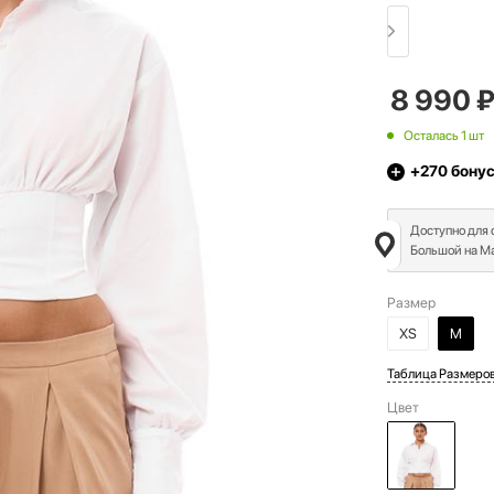
8 990
Осталась 1 шт
+270
бону
Доступно для
Большой на Ма
Размер
XS
M
Таблица Размеро
Цвет