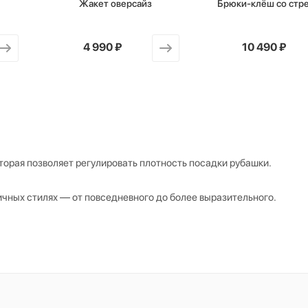
Жакет оверсайз
Брюки-клёш со стр
от
4 990 ₽
от
10 490 ₽
орая позволяет регулировать плотность посадки рубашки.
чных стилях — от повседневного до более выразительного.