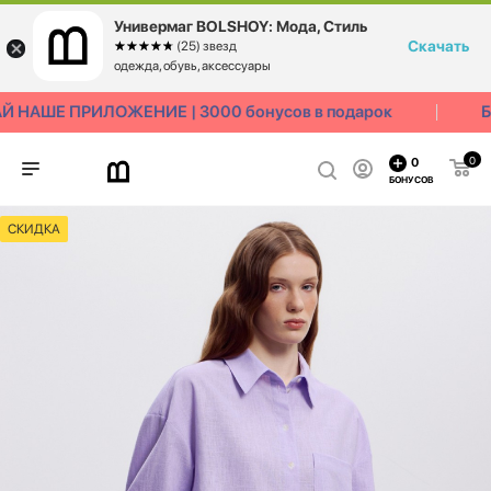
Универмаг BOLSHOY: Мода, Стиль
Скачать
☆☆☆☆☆
★★★★★
(25) звезд
одежда, обувь, аксессуары
НАШЕ ПРИЛОЖЕНИЕ | 3000 бонусов в подарок
БЕ
0
0
БОНУСОВ
СКИДКА