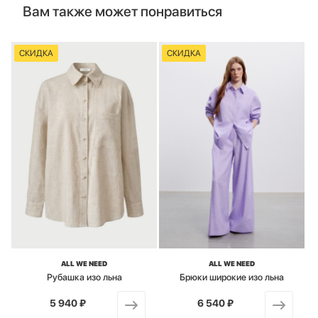
Вам также может понравиться
СКИДКА
СКИДКА
ALL WE NEED
ALL WE NEED
Рубашка изо льна
Брюки широкие изо льна
5 940 ₽
от
6 540 ₽
от