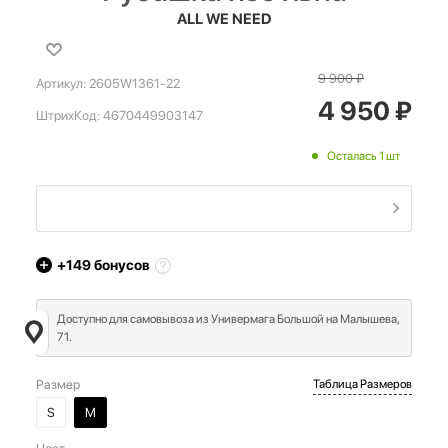
ALL WE NEED
9 900
₽
Артикул:
2605W1361-22
4 950
₽
ШтрихКод:
4670449903147
Осталась 1 шт
+149
бонусов
Доступно для самовывоза из Универмага Большой на Малышева,
71.
Размер
Таблица Размеров
S
M