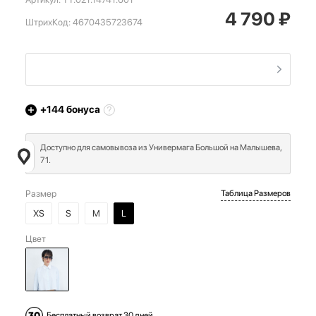
4 790
₽
ШтрихКод:
4670435723674
+144
бонуса
Доступно для самовывоза из Универмага Большой на Малышева,
71.
Размер
Таблица Размеров
XS
S
M
L
Цвет
Бесплатный возврат 30 дней