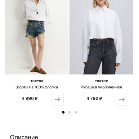
TOPTOP
TOPTOP
Шорты из 100% хлопка
Рубашка укороченная
4 990 ₽
от
4 790 ₽
от
Описание