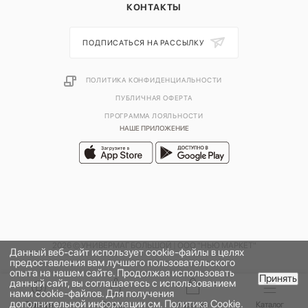
КОНТАКТЫ
ПОДПИСАТЬСЯ НА РАССЫЛКУ
ПОЛИТИКА КОНФИДЕНЦИАЛЬНОСТИ
ПУБЛИЧНАЯ ОФЕРТА
ПРОГРАММА ЛОЯЛЬНОСТИ
НАШЕ ПРИЛОЖЕНИЕ
2026 © УНИВЕРМАГ БОЛЬШОЙ | ООО "НЬЮ МАРКЕТ"
Данный веб-сайт использует cookie-файлы в целях
предоставления вам лучшего пользовательского
опыта на нашем сайте. Продолжая использовать
Принять
данный сайт, вы соглашаетесь с использованием
В КОРЗИНУ
нами cookie-файлов. Для получения
дополнительной информации см.
Политика Cookie
.
Главная
Бренды
Корзина
Каталог