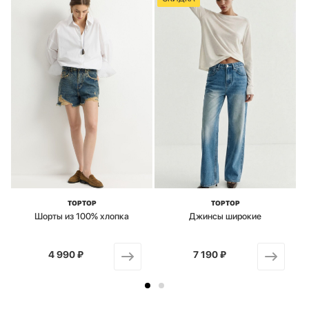
TOPTOP
TOPTOP
Шорты из 100% хлопка
Джинсы широкие
4 990 ₽
от
7 190 ₽
от