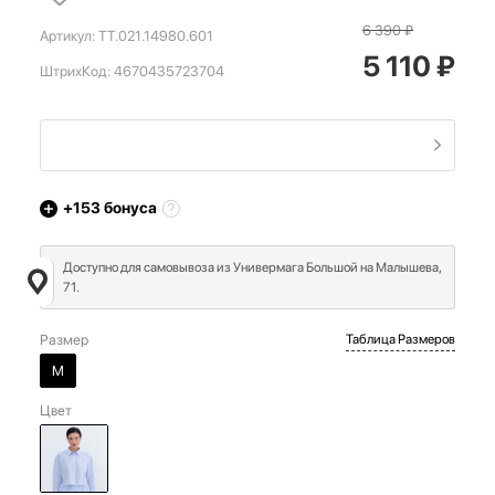
6 390
₽
Артикул:
TT.021.14980.601
5 110
₽
ШтрихКод:
4670435723704
+153
бонуса
Доступно для самовывоза из Универмага Большой на Малышева,
71.
Размер
Таблица Размеров
M
Цвет