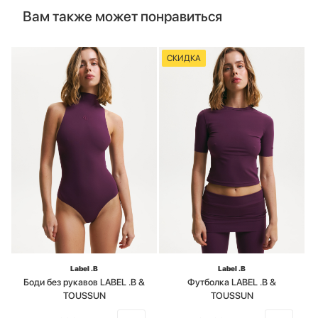
Вам также может понравиться
СКИДКА
Label .B
Label .B
Боди без рукавов LABEL .B &
Футболка LABEL .B &
TOUSSUN
TOUSSUN