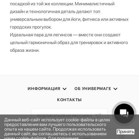
посадкой из той же коллекции. Минималистичный
дизайн и технологичная деталь делают топ
универсальным выбором для йоги, фитнеса или активных
городских прогулок.
Идеальная пара для легинсов — вместе они создают
цельный гармоничный образ для тренировок и активного
образа жизни.
ИНФОРМАЦИЯ
ОБ УНИВЕРМАГЕ
КОНТАКТЫ
ПОДПИСАТЬСЯ НА РАССЫЛКУ
Данный веб-сайт использует cookie-файлы в целях
предоставления вам лучшего пользовательского
опыта на нашем сайте. Продолжая использовать
Принять
ПОЛИТИКА КОНФИДЕНЦИАЛЬНОСТИ
данный сайт, вы соглашаетесь с использованием
В КОРЗИНУ
нами cookie-файлов. Для получения