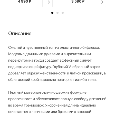
4 990 ₽
от
3 590 ₽
от
Описание
Смелый и чувственный топ из эластичного бифлекса.
Модель с длинными рукавами и выразительным
перекрутом на груди создает эффектный силуэт,
подчеркивающий фигуру. Глубокий V-образный вырез
добавляет образу женственности и легкой провокации, а
облегающий крой идеально повторяет изгибы тела.
Плотный материал отлично держит форму, не
просвечивает и обеспечивает полную свободу движений
во время тренировок. Укороченная длина идеально
сочетается с легинсами или брюками с высокой