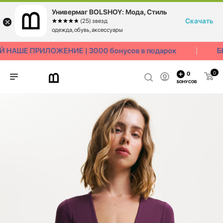
Универмаг BOLSHOY: Мода, Стиль
Скачать
☆☆☆☆☆
★★★★★
(25) звезд
одежда, обувь, аксессуары
НАШЕ ПРИЛОЖЕНИЕ | 3000 бонусов в подарок
БЕ
0
0
БОНУСОВ