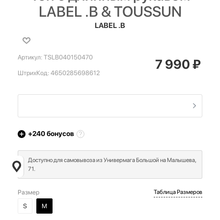
LABEL .B & TOUSSUN
LABEL .B
Артикул:
TSLB040150470
7 990
₽
ШтрихКод:
4650285698612
+240
бонусов
Доступно для самовывоза из Универмага Большой на Малышева,
71.
Размер
Таблица Размеров
S
M