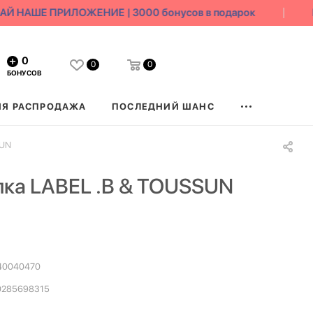
НАШЕ ПРИЛОЖЕНИЕ | 3000 бонусов в подарок
БЕ
0
0
0
БОНУСОВ
ЯЯ РАСПРОДАЖА
ПОСЛЕДНИЙ ШАНС
SUN
ка LABEL .B & TOUSSUN
40040470
0285698315