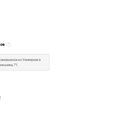
сов
 самовывоза из Универмага
лышева, 71.
в