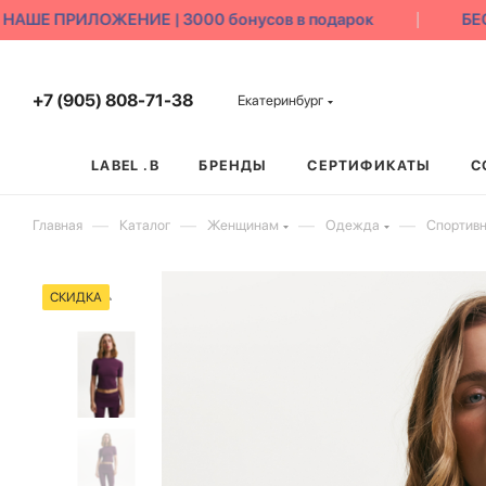
ШЕ ПРИЛОЖЕНИЕ | 3000 бонусов в подарок
БЕСП
+7 (905) 808-71-38
Екатеринбург
LABEL .B
БРЕНДЫ
СЕРТИФИКАТЫ
С
—
—
—
—
Главная
Каталог
Женщинам
Одежда
Спортив
СКИДКА