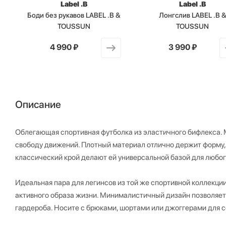
Label .B
Label .B
N
Боди без рукавов LABEL .B &
Лонгслив LABEL .B 
TOUSSUN
TOUSSUN
от
4 990 ₽
от
3 990 ₽
Описание
Облегающая спортивная футболка из эластичного бифлекса. 
свободу движений. Плотный материал отлично держит форму, 
классический крой делают ей универсальной базой для любог
Идеальная пара для легинсов из той же спортивной коллекци
активного образа жизни. Минималистичный дизайн позволяет
гардероба. Носите с брюками, шортами или джоггерами для с