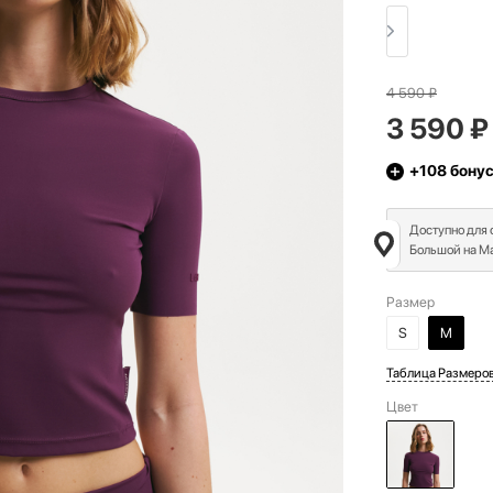
4 590
₽
3 590
₽
+108
бону
Доступно для
Большой на Ма
Размер
S
M
Таблица Размеро
Цвет