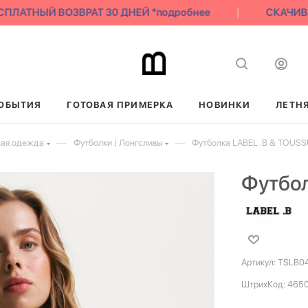
ЛАТНЫЙ ВОЗВРАТ 30 ДНЕЙ *подробнее
СКАЧИВАЙ 
ОБЫТИЯ
ГОТОВАЯ ПРИМЕРКА
НОВИНКИ
ЛЕТН
—
—
ная одежда
Футболки | Лонгсливы
Футболка LABEL .B & TOUS
Футбол
Артикул:
TSLB0
ШтрихКод:
465