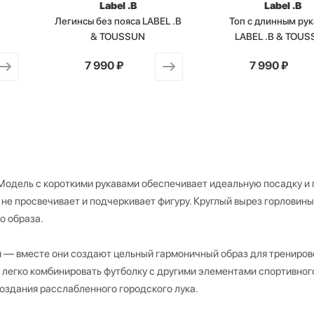
Label .B
Label .B
&
Легинсы без пояса LABEL .B
Топ с длинным ру
& TOUSSUN
LABEL .B & TOU
от
7 990 ₽
от
7 990 ₽
Модель с короткими рукавами обеспечивает идеальную посадку и
не просвечивает и подчеркивает фигуру. Круглый вырез горловины
о образа.
и — вместе они создают цельный гармоничный образ для трениров
 легко комбинировать футболку с другими элементами спортивног
оздания расслабленного городского лука.