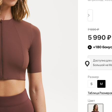
7 590
₽
5 990
₽
+180
бону
Доступно для
Большой на Ма
Размер
S
M
Таблица Размеро
Цвет