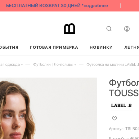
БЕСПЛАТНЫЙ ВОЗВРАТ 30 ДНЕЙ *подробнее
СК
ОБЫТИЯ
ГОТОВАЯ ПРИМЕРКА
НОВИНКИ
ЛЕТН
—
—
ная одежда
Футболки | Лонгсливы
Футболка на молнии LABEL 
Футбол
TOUS
Артикул:
TSLB0
ШтрихКод:
465