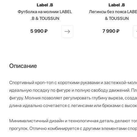
Label .B
Label .B
Футболка на молнии LABEL
Легинсы без пояса LABE
.B & TOUSSUN
& TOUSSUN
от
5 990 ₽
от
7 990 ₽
Описание
Спортивный кроп-топ с короткими рукавами и застежкой-молн
идеальную посадку по фигуре и полную свободу движений. Пл
фигуру. Молния позволяет регулировать глубину выреза, созд
длина идеально сочетается с легинсами или брюками с высок
Минималистичный дизайн и технологичная деталь делают топ
прогулок. Отлично комбинируется с другими элементами спор