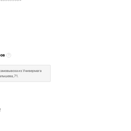
сов
 самовывоза из Универмага
лышева, 71.
в