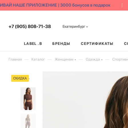
АЙ НАШЕ ПРИЛОЖЕНИЕ | 3000 бонусов в подарок
+7 (905) 808-71-38
Екатеринбург
LABEL .B
БРЕНДЫ
СЕРТИФИКАТЫ
С
—
—
—
—
Главная
Каталог
Женщинам
Одежда
Спортив
СКИДКА