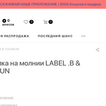
АЧИВАЙ НАШЕ ПРИЛОЖЕНИЕ | 3000 бонусов в подарок
0
0
0
БОНУСОВ
ЯЯ РАСПРОДАЖА
ПОСЛЕДНИЙ ШАНС
.B & TOUSSUN
ка на молнии LABEL .B &
SUN
40180429
0285699084