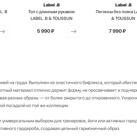
Label .B
Label .B
L .B
Топ с длинным рукавом
Легинсы без пояса L
LABEL .B & TOUSSUN
& TOUSSUN
от
5 990 ₽
от
7 990 ₽
ией на груди. Выполнен из эластичного бифлекса, который обесп
отный материал отлично держит форму, не просвечивает и подчер
авая разные образы — от более закрытого до откровенного. Укоро
ой посадкой из той же коллекции.
 универсальным выбором для тренировок, йоги или активных горо
тивного гардероба, создавая цельный гармоничный образ.