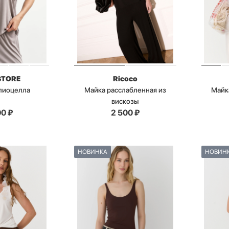
STORE
Ricoco
 лиоцелла
Майка расслабленная из
Майк
вискозы
00
₽
2 500
₽
НОВИНКА
НОВИН