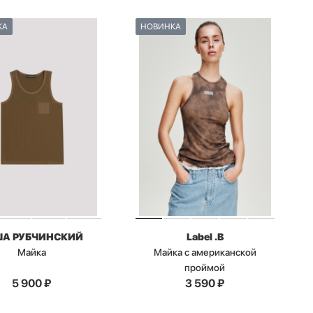
КА
НОВИНКА
ША РУБЧИНСКИЙ
Label .B
Майка
Майка с американской
проймой
5 900
₽
3 590
₽