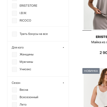
ERISTSTORE
I.B.W.
RICOCO
TOPTOP
Трать бонусы на все
ANMUSE
ERIST
Майка из
CHARMSTORE
Для кого
ALL WE NEED
2 9
Женщины
CHUBA
Мужчины
MANKOVA
Унисекс
НОВИНКА
MIARTLAND
MUTED
Сезон
REFERT
Весна
ГОША РУБЧИНСКИЙ
Всесезонный
Лето