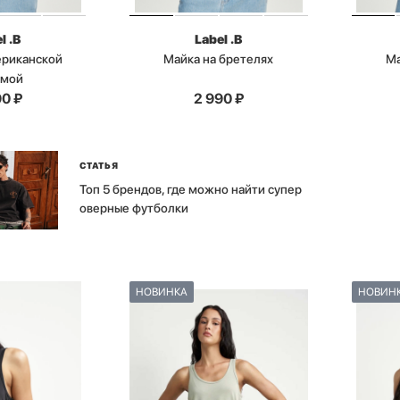
l .B
Label .B
ериканской
Майка на бретелях
Ма
ймой
90
₽
2 990
₽
СТАТЬЯ
Топ 5 брендов, где можно найти супер
оверные футболки
НОВИНКА
НОВИН