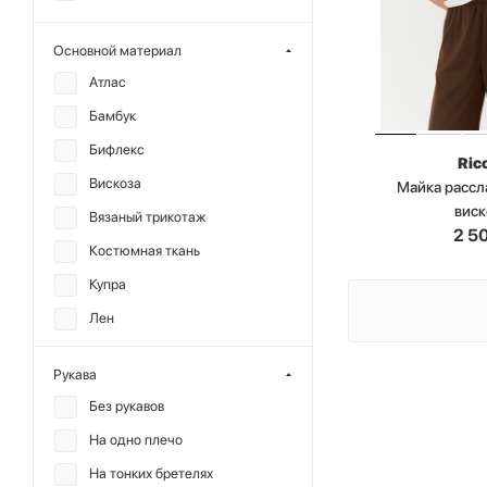
Основной материал
Атлас
Бамбук
Бифлекс
Ric
Вискоза
Майка рассл
вис
Вязаный трикотаж
2 5
Костюмная ткань
Купра
Лен
Лиоцелл
Рукава
Модал
Без рукавов
Нейлон
На одно плечо
Полиэстер
На тонких бретелях
Сетка