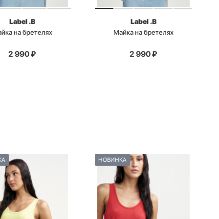
Label .B
Label .B
йка на бретелях
Майка на бретелях
2 990
₽
2 990
₽
КА
НОВИНКА