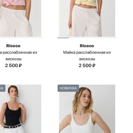
Ricoco
Ricoco
а расслабленная из
Майка расслабленная из
вискозы
вискозы
2 500
₽
2 500
₽
КА
НОВИНКА