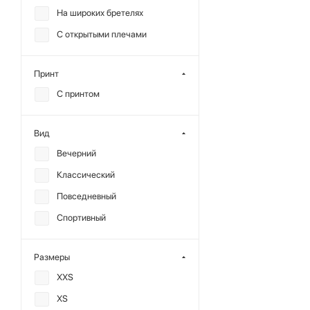
На широких бретелях
Тенсел
С открытыми плечами
Хлопок
Принт
С принтом
Вид
Вечерний
Классический
Повседневный
Спортивный
Размеры
XXS
XS