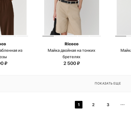
oco
Ricoco
абленная из
Майка двойная на тонких
Майка
козы
бретелях
00
₽
2 500
₽
ПОКАЗАТЬ ЕЩЕ
1
2
3