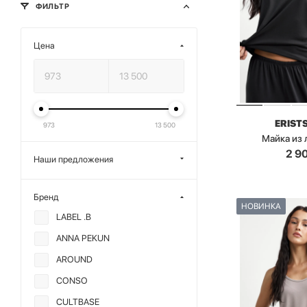
ФИЛЬТР
Цена
ERIST
973
13 500
Майка из
2 9
Наши предложения
Бренд
НОВИНКА
LABEL .B
ANNA PEKUN
AROUND
CONSO
CULTBASE