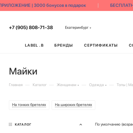
ОЖЕНИЕ | 3000 бонусов в подарок
БЕСПЛАТНЫЙ 
+7 (905) 808-71-38
Екатеринбург
LABEL .B
БРЕНДЫ
СЕРТИФИКАТЫ
С
Майки
—
—
—
—
Главная
Каталог
Женщинам
Одежда
Топы | М
На тонких бретелях
На широких бретелях
По умолчанию (возра
КАТАЛОГ