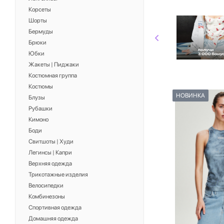
Корсеты
Шорты
Бермуды
Брюки
Юбки
Жакеты | Пиджаки
Костюмная группа
Костюмы
НОВИНКА
Блузы
Рубашки
Кимоно
Боди
Свитшоты | Худи
Легинсы | Капри
Верхняя одежда
Трикотажные изделия
Велосипедки
Комбинезоны
Спортивная одежда
Домашняя одежда