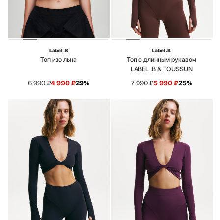
Label .B
Label .B
Топ изо льна
Топ с длинным рукавом
LABEL .B & TOUSSUN
6 990
₽
4 990
₽
29%
7 990
₽
5 990
₽
25%