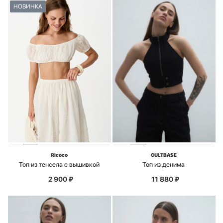
НОВИНКА
Ricoco
CULTBASE
Топ из тенсела с вышивкой
Топ из денима
2 900
₽
11 880
₽