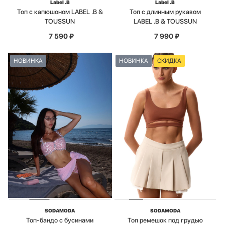
Label .B
Label .B
Топ с капюшоном LABEL .B &
Топ с длинным рукавом
TOUSSUN
LABEL .B & TOUSSUN
7 590
₽
7 990
₽
НОВИНКА
НОВИНКА
СКИДКА
SODAMODA
SODAMODA
Топ-бандо с бусинами
Топ ремешок под грудью