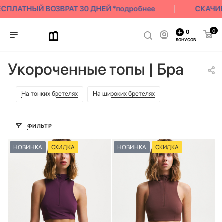
ЛАТНЫЙ ВОЗВРАТ 30 ДНЕЙ *подробнее
СКАЧИВАЙ
0
0
БОНУСОВ
Укороченные топы | Бра
На тонких бретелях
На широких бретелях
ФИЛЬТР
НОВИНКА
СКИДКА
НОВИНКА
СКИДКА