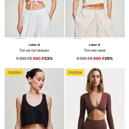
Label .B
Label .B
Топ на пуговицах
Топ изо льна
5 990
₽
3 990
₽
33%
6 990
₽
4 990
₽
29%
СКИДКА
СКИДКА