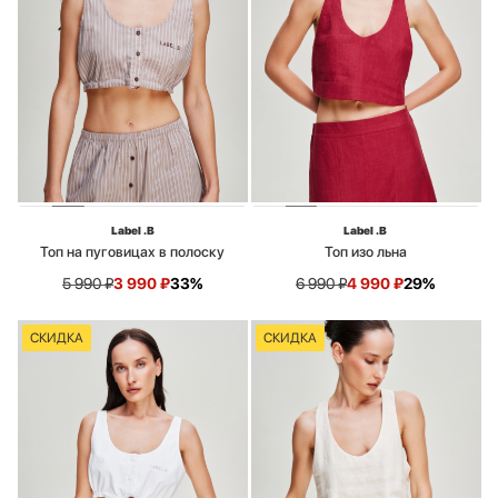
Label .B
Label .B
Топ на пуговицах в полоску
Топ изо льна
5 990
₽
3 990
₽
33%
6 990
₽
4 990
₽
29%
СКИДКА
СКИДКА