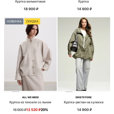
Куртка вельветовая
Куртка
18 900
₽
14 900
₽
НОВИНКА
СКИДКА
ALL WE NEED
ERISTSTORE
Куртка из тенселя со льном
Куртка-реглан на кулиске
16 900
₽
13 520
₽
20%
14 900
₽