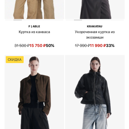
F | ABLE
KRAKATAU
Куртка из канваса
Укороченная куртка из
экозамши
31 500
₽
15 750
₽
50%
17 990
₽
11 990
₽
33%
СКИДКА