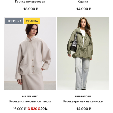
Куртка вельветовая
Куртка
18 900
₽
14 900
₽
НОВИНКА
СКИДКА
ALL WE NEED
ERISTSTORE
Куртка из тенселя со льном
Куртка-реглан на кулиске
16 900
₽
13 520
₽
20%
14 900
₽