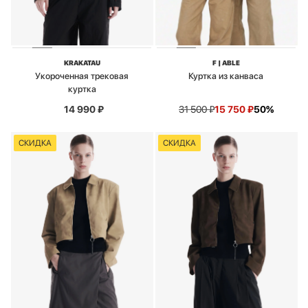
KRAKATAU
F | ABLE
Укороченная трековая
Куртка из канваса
куртка
14 990
₽
31 500
₽
15 750
₽
50%
СКИДКА
СКИДКА