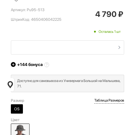
Артикул:
Pu95-513
4 790
₽
ШтрихКод:
4650406042225
Осталась 1 шт
+144
бонуса
Доступно для самовывоза из Универмага Большой на Малышева,
71.
Размер
Таблица Размеров
OS
Цвет