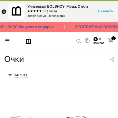
Универмаг BOLSHOY: Мода, Стиль
Скачать
☆☆☆☆☆
★★★★★
(25) звезд
одежда, обувь, аксессуары
 3000 бонусов в подарок
БЕСПЛАТНЫЙ ВОЗВРАТ 
0
0
БОНУСОВ
Очки
ФИЛЬТР