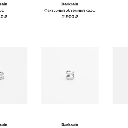
rain
Darkrain
фф
Фактурный объёмный кафф
50
₽
2 900
₽
rain
Darkrain