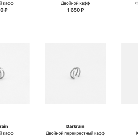
й кафф
Двойной кафф
Ф
80
₽
1 650
₽
rain
Darkrain
й кафф
Двойной перекрестный кафф