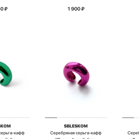
50
₽
1 900
₽
SKOM
SBLESKOM
серьга-кафф
Серебряная серьга-кафф
Сере