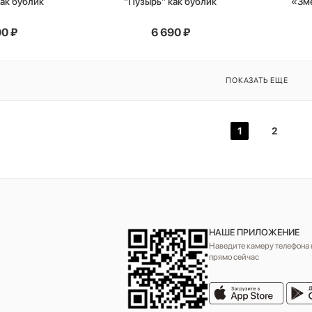
как бублик
"Пузырь" как бублик
«Зме
90
₽
6 690
₽
ПОКАЗАТЬ ЕЩЕ
1
2
НАШЕ ПРИЛОЖЕНИЕ
Наведите камеру телефона н
прямо сейчас