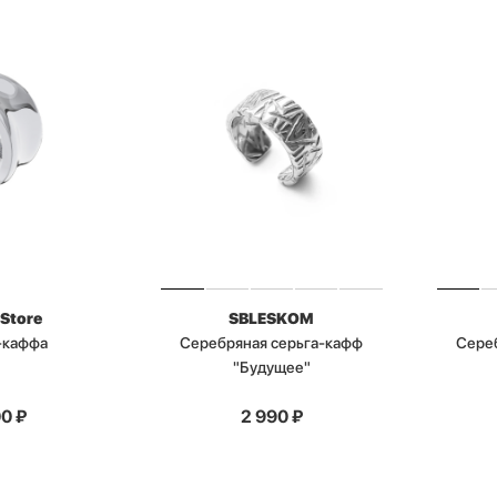
 Store
SBLESKOM
-каффа
Серебряная серьга-кафф
Сере
"Будущее"
00
₽
2 990
₽