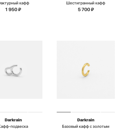
актурный кафф
Шестигранный кафф
1 950
₽
5 700
₽
Darkrain
Darkrain
Кафф-подвеска
Базовый кафф с золотым