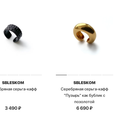
SBLESKOM
SBLESKOM
бряная серьга-кафф
Серебряная серьга-кафф
"Пузырь" как бублик с
позолотой
3 490
₽
6 690
₽