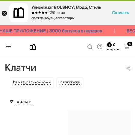
Универмаг BOLSHOY: Мода, Стиль
Скачать
☆☆☆☆☆
★★★★★
(25) звезд
одежда, обувь, аксессуары
ШЕ ПРИЛОЖЕНИЕ | 3000 бонусов в подарок
БЕСП
0
0
БОНУСОВ
Клатчи
Из натуральной кожи
Из экокожи
ФИЛЬТР