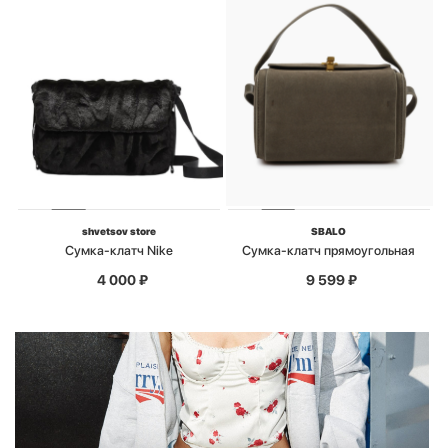
shvetsov store
SBALO
Сумка-клатч Nike
Сумка-клатч прямоугольная
4 000
₽
9 599
₽