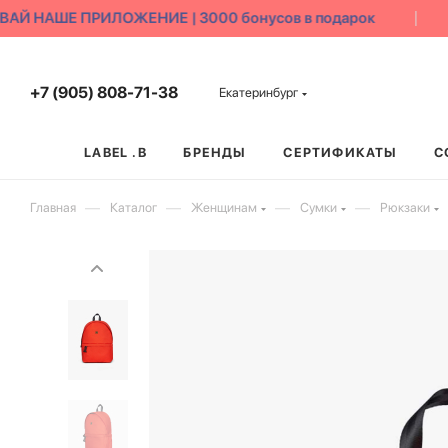
Й НАШЕ ПРИЛОЖЕНИЕ | 3000 бонусов в подарок
+7 (905) 808-71-38
Екатеринбург
LABEL .B
БРЕНДЫ
СЕРТИФИКАТЫ
С
—
—
—
—
Главная
Каталог
Женщинам
Сумки
Рюкзаки