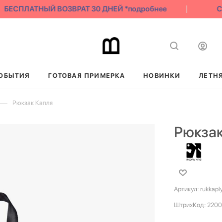
БЕСПЛАТНЫЙ ВОЗВРАТ 30 ДНЕЙ *подробнее
СК
ОБЫТИЯ
ГОТОВАЯ ПРИМЕРКА
НОВИНКИ
ЛЕТН
—
Рюкзак Капля
Рюкзак
Артикул:
rukkapl
ШтрихКод:
2200