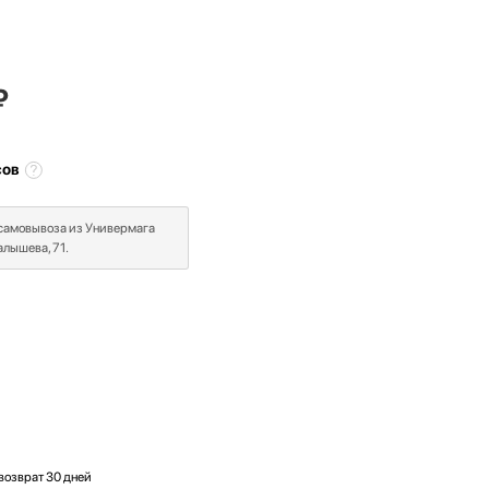
₽
сов
 самовывоза из Универмага
лышева, 71.
возврат 30 дней