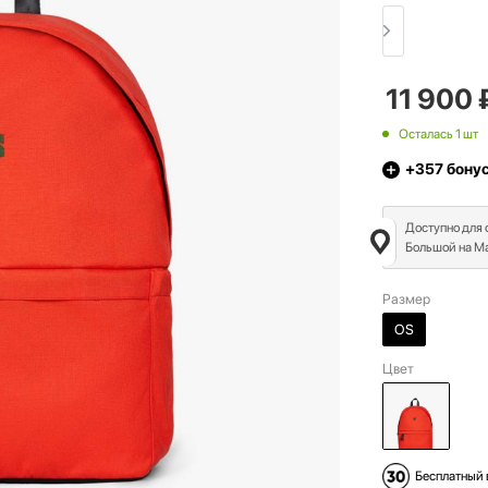
11 900
Осталась 1 шт
+357
бону
Доступно для
Большой на Ма
Размер
OS
Цвет
Бесплатный 