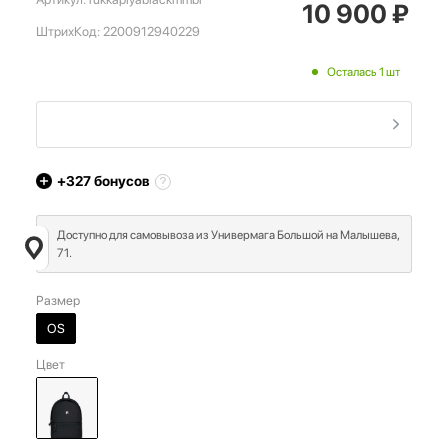
10 900
₽
ШтрихКод:
2200912940229
Осталась 1 шт
+327
бонусов
Доступно для самовывоза из Универмага Большой на Малышева,
71.
Размер
OS
Цвет