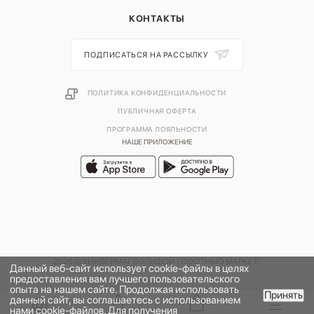
КОНТАКТЫ
ПОДПИСАТЬСЯ НА РАССЫЛКУ
ПОЛИТИКА КОНФИДЕНЦИАЛЬНОСТИ
ПУБЛИЧНАЯ ОФЕРТА
ПРОГРАММА ЛОЯЛЬНОСТИ
НАШЕ ПРИЛОЖЕНИЕ
2026 © УНИВЕРМАГ БОЛЬШОЙ | ООО "НЬЮ МАРКЕТ"
Данный веб-сайт использует cookie-файлы в целях
предоставления вам лучшего пользовательского
опыта на нашем сайте. Продолжая использовать
Принять
данный сайт, вы соглашаетесь с использованием
В КОРЗИНУ
нами cookie-файлов. Для получения