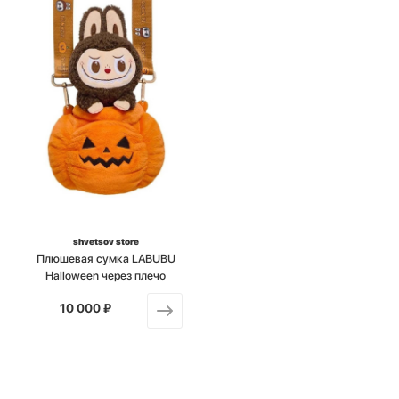
shvetsov store
Плюшевая сумка LABUBU
Halloween через плечо
10 000 ₽
от