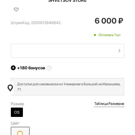
SHVETSOV STORE
6 000
₽
ШтрихКод:
2200912846842
Осталась 1 шт
+180
бонусов
Доступно для самовывоза из Универмага Большой на Малышева,
71.
Размер
Таблица Размеров
OS
Цвет