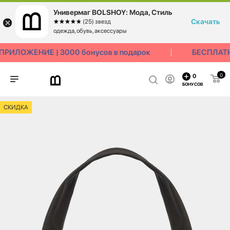
Универмаг BOLSHOY: Мода, Стиль
Скачать
☆☆☆☆☆
★★★★★
(25) звезд
одежда, обувь, аксессуары
РИЛОЖЕНИЕ | 3000 бонусов в подарок
БЕСПЛАТН
0
0
БОНУСОВ
СКИДКА