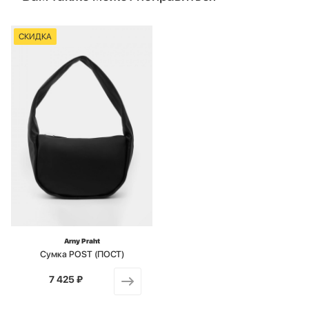
СКИДКА
Arny Praht
Сумка POST (ПОСТ)
7 425 ₽
от