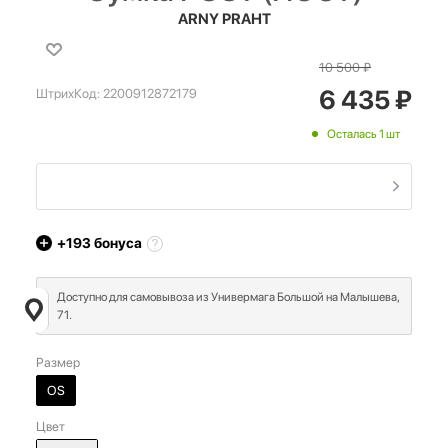
ARNY PRAHT
10 500
₽
6 435
₽
ШтрихКод:
2200912872179
Осталась 1 шт
+193
бонуса
Доступно для самовывоза из Универмага Большой на Малышева,
71.
Размер
OS
Цвет