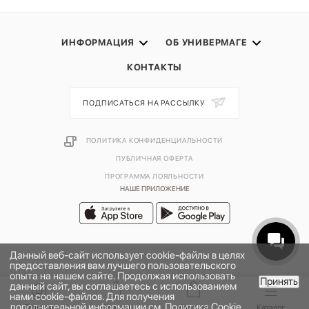
ИНФОРМАЦИЯ
ОБ УНИВЕРМАГЕ
КОНТАКТЫ
ПОДПИСАТЬСЯ НА РАССЫЛКУ
ПОЛИТИКА КОНФИДЕНЦИАЛЬНОСТИ
ПУБЛИЧНАЯ ОФЕРТА
ПРОГРАММА ЛОЯЛЬНОСТИ
НАШЕ ПРИЛОЖЕНИЕ
Данный веб-сайт использует cookie-файлы в целях
предоставления вам лучшего пользовательского
опыта на нашем сайте. Продолжая использовать
Принять
данный сайт, вы соглашаетесь с использованием
В КОРЗИНУ
нами cookie-файлов. Для получения
дополнительной информации см.
Политика Cookie
.
2026 © УНИВЕРМАГ БОЛЬШОЙ | ООО "НЬЮ МАРКЕТ"
Главная
Бренды
Корзина
Каталог