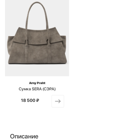
Arny Praht
Сумка SERA (СЭРА)
18 500 ₽
от
Описание