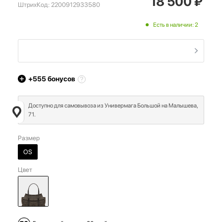
18 500
₽
ШтрихКод:
2200912933580
Есть в наличии: 2
+555
бонусов
Доступно для самовывоза из Универмага Большой на Малышева,
71.
Размер
OS
Цвет