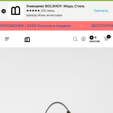
Универмаг BOLSHOY: Мода, Стиль
Скачать
☆☆☆☆☆
★★★★★
(25) звезд
одежда, обувь, аксессуары
ЛОЖЕНИЕ | 3000 бонусов в подарок
БЕСПЛАТНЫЙ
0
0
БОНУСОВ