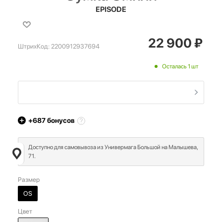
EPISODE
22 900
₽
ШтрихКод:
2200912937694
Осталась 1 шт
+687
бонусов
Доступно для самовывоза из Универмага Большой на Малышева,
71.
Размер
OS
Цвет