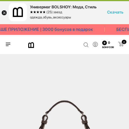
Универмаг BOLSHOY: Мода, Стиль
Скачать
☆☆☆☆☆
★★★★★
(25) звезд
одежда, обувь, аксессуары
Е ПРИЛОЖЕНИЕ | 3000 бонусов в подарок
БЕСПЛ
0
0
БОНУСОВ