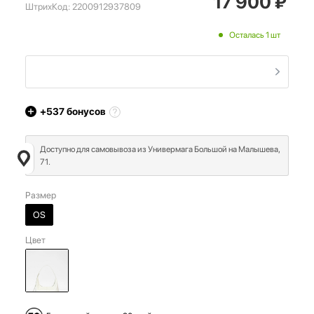
17 900
₽
ШтрихКод:
2200912937809
Осталась 1 шт
+537
бонусов
Доступно для самовывоза из Универмага Большой на Малышева,
71.
Размер
OS
Цвет