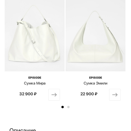
EPISODE
EPISODE
Сумка Мира
Сумка Эмили
32 900 ₽
от
22 900 ₽
от
Описание