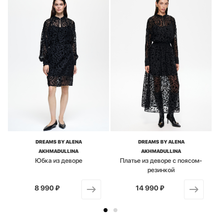
DREAMS BY ALENA
DREAMS BY ALENA
AKHMADULLINA
AKHMADULLINA
Юбка из деворе
Платье из деворе с поясом-
резинкой
8 990 ₽
от
14 990 ₽
от