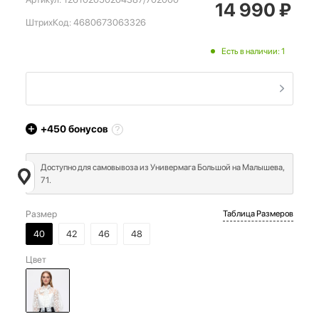
14 990
₽
ШтрихКод:
4680673063326
Есть в наличии: 1
+450
бонусов
Доступно для самовывоза из Универмага Большой на Малышева,
71.
Размер
Таблица Размеров
40
42
46
48
Цвет