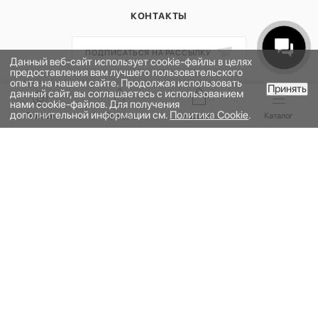
КОНТАКТЫ
ПОДПИСАТЬСЯ НА РАССЫЛКУ
Данный веб-сайт использует cookie-файлы в целях
предоставления вам лучшего пользовательского
опыта на нашем сайте. Продолжая использовать
Принять
ПОЛИТИКА КОНФИДЕНЦИАЛЬНОСТИ
данный сайт, вы соглашаетесь с использованием
В КОРЗИНУ
нами cookie-файлов. Для получения
ПУБЛИЧНАЯ ОФЕРТА
дополнительной информации см.
Политика Cookie
.
Главная
Бренды
Корзина
Каталог
ПРОГРАММА ЛОЯЛЬНОСТИ
НАШЕ ПРИЛОЖЕНИЕ
2026 © УНИВЕРМАГ БОЛЬШОЙ | ООО "НЬЮ МАРКЕТ"