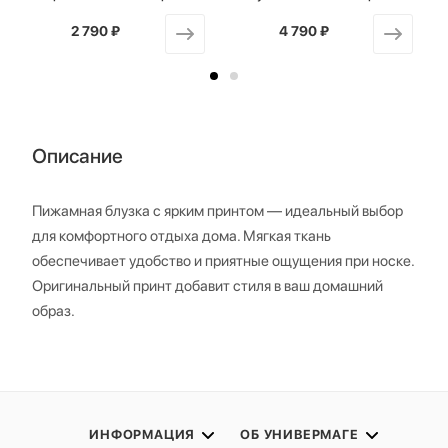
2 790 ₽
от
4 790 ₽
от
Описание
Пижамная блузка с ярким принтом — идеальный выбор
для комфортного отдыха дома. Мягкая ткань
обеспечивает удобство и приятные ощущения при носке.
Оригинальный принт добавит стиля в ваш домашний
образ.
ИНФОРМАЦИЯ
ОБ УНИВЕРМАГЕ