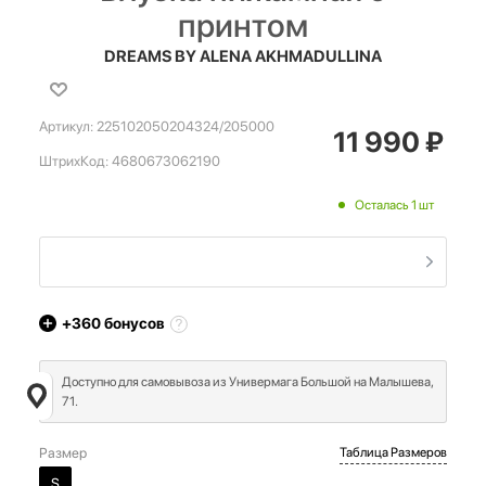
принтом
DREAMS BY ALENA AKHMADULLINA
Артикул:
225102050204324/205000
11 990
₽
ШтрихКод:
4680673062190
Осталась 1 шт
+360
бонусов
Доступно для самовывоза из Универмага Большой на Малышева,
71.
Размер
Таблица Размеров
S