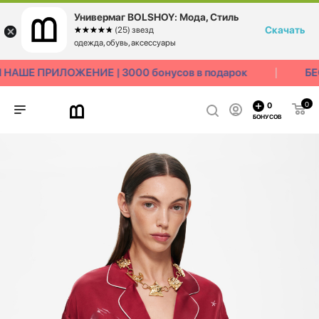
Универмаг BOLSHOY: Мода, Стиль
Скачать
☆☆☆☆☆
★★★★★
(25) звезд
одежда, обувь, аксессуары
НАШЕ ПРИЛОЖЕНИЕ | 3000 бонусов в подарок
БЕ
0
0
БОНУСОВ