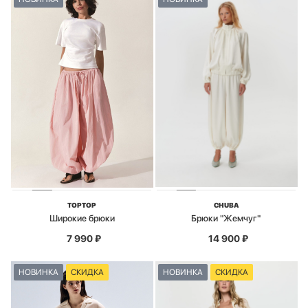
TOPTOP
CHUBA
Широкие брюки
Брюки "Жемчуг"
7 990
₽
14 900
₽
НОВИНКА
СКИДКА
НОВИНКА
СКИДКА