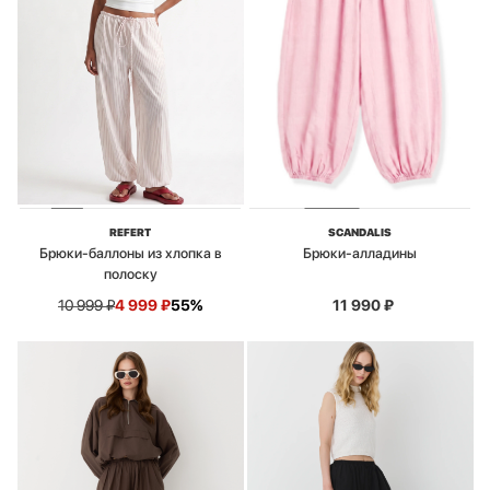
REFERT
SCANDALIS
Брюки-баллоны из хлопка в
Брюки-алладины
полоску
10 999
₽
4 999
₽
55%
11 990
₽