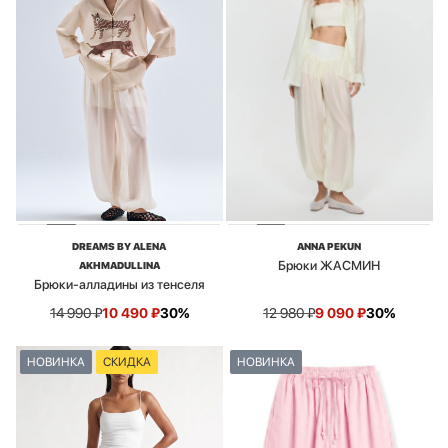
DREAMS BY ALENA
ANNA PEKUN
Брюки ЖАСМИН
AKHMADULLINA
Брюки-алладины из тенселя
14 990
₽
10 490
₽
30%
12 980
₽
9 090
₽
30%
НОВИНКА
СКИДКА
НОВИНКА