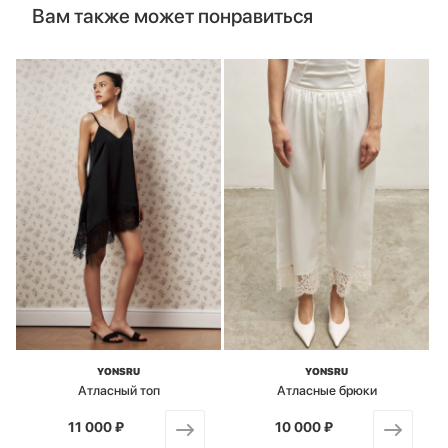
Вам также может понравиться
YONSRU
YONSRU
Атласный топ
Атласные брюки
11 000 ₽
от
10 000 ₽
от