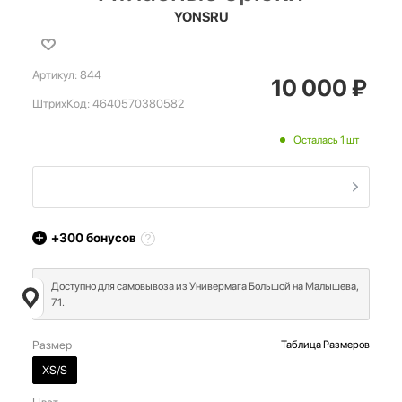
YONSRU
Артикул:
844
10 000
₽
ШтрихКод:
4640570380582
Осталась 1 шт
+300
бонусов
Доступно для самовывоза из Универмага Большой на Малышева,
71.
Размер
Таблица Размеров
XS/S