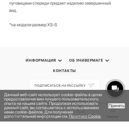
пуговицами спереди придает изделию завершенный
вид.
*на модели размер XS-S
ИНФОРМАЦИЯ
ОБ УНИВЕРМАГЕ
КОНТАКТЫ
ПОДПИСАТЬСЯ НА РАССЫЛКУ
Данный веб-сайт использует cookie-файлы в целях
предоставления вам лучшего пользовательского
ПОЛИТИКА КОНФИДЕНЦИАЛЬНОСТИ
опыта на нашем сайте. Продолжая использовать
Принять
данный сайт, вы соглашаетесь с использованием
ПУБЛИЧНАЯ ОФЕРТА
В КОРЗИНУ
нами cookie-файлов. Для получения
дополнительной информации см.
Политика Cookie
.
ПРОГРАММА ЛОЯЛЬНОСТИ
Главная
Бренды
Корзина
Каталог
НАШЕ ПРИЛОЖЕНИЕ