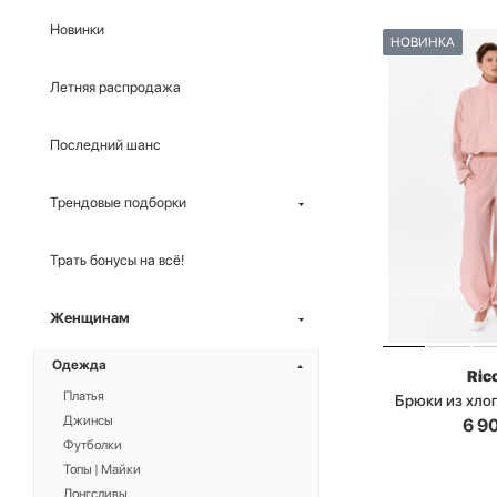
Новинки
НОВИНКА
Летняя распродажа
Последний шанс
Трендовые подборки
Трать бонусы на всё!
Женщинам
Одежда
Ric
Платья
Брюки из хло
Джинсы
6 9
Футболки
Топы | Майки
Лонгсливы