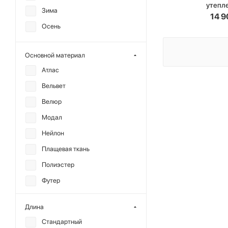
утепл
Зима
NIKONOROVA
14 9
Осень
OUT OF REACH
YONSRU
Основной материал
ГОША РУБЧИНСКИЙ
Атлас
Вельвет
Велюр
Модал
Нейлон
Плащевая ткань
Полиэстер
Футер
Хлопок
Длина
Стандартный