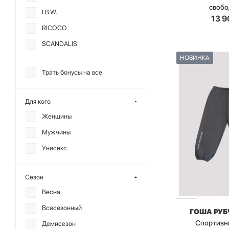
своб
I.B.W.
13 9
RICOCO
SCANDALIS
НОВИНКА
TABOO
Трать бонусы на все
TOPTOP
МИНИ
Для кого
ANMUSE
Женщины
CHARMSTORE
Мужчины
DREAMS BY ALENA
Унисекс
AKHMADULLINA
F | ABLE
Сезон
GARCHIT
Весна
KRAKATAU
Всесезонный
ГОША РУ
MIARTLAND
Спортивн
Демисезон
MUTED