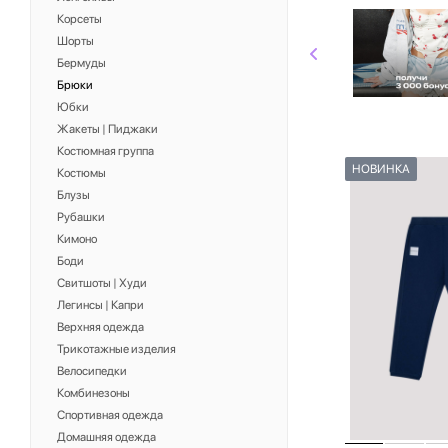
Корсеты
Шорты
Бермуды
Брюки
Юбки
Жакеты | Пиджаки
Костюмная группа
НОВИНКА
Костюмы
Блузы
Рубашки
Кимоно
Боди
Свитшоты | Худи
Легинсы | Капри
Верхняя одежда
Трикотажные изделия
Велосипедки
Комбинезоны
Спортивная одежда
Домашняя одежда