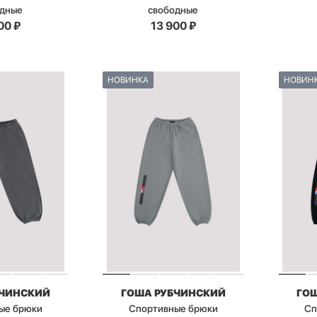
одные
свободные
00
₽
13 900
₽
НОВИНКА
НОВИН
БЧИНСКИЙ
ГОША РУБЧИНСКИЙ
ГО
ые брюки
Спортивные брюки
Сп