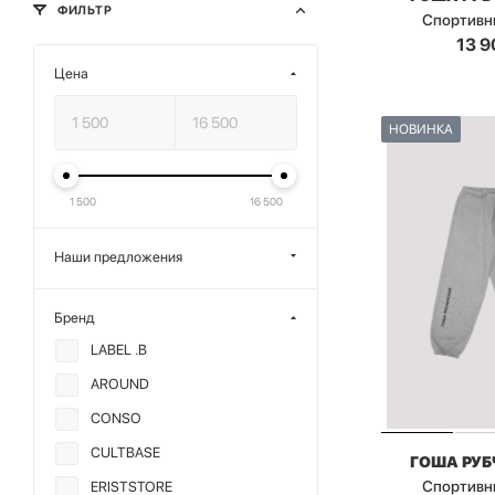
ФИЛЬТР
Спортивн
13 9
Цена
НОВИНКА
1 500
16 500
Наши предложения
Бренд
LABEL .B
AROUND
CONSO
CULTBASE
ГОША РУ
Спортивн
ERISTSTORE