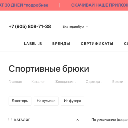
30 ДНЕЙ *подробнее
СКАЧИВАЙ НАШЕ ПРИЛОЖЕНИЕ
+7 (905) 808-71-38
Екатеринбург
LABEL .B
БРЕНДЫ
СЕРТИФИКАТЫ
С
Спортивные брюки
—
—
—
—
Главная
Каталог
Женщинам
Одежда
Брюки
Джоггеры
На кулиске
Из футера
По умолчанию (возра
КАТАЛОГ