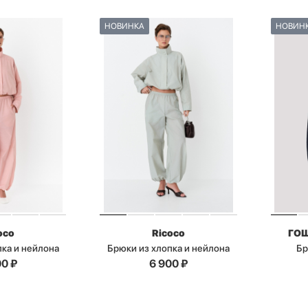
НОВИНКА
НОВИН
oco
Ricoco
ГО
пка и нейлона
Брюки из хлопка и нейлона
Бр
00
₽
6 900
₽