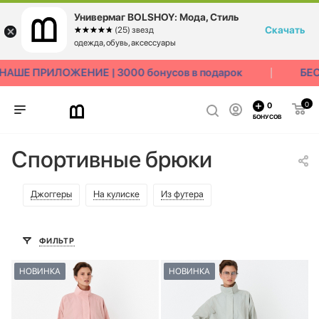
Универмаг BOLSHOY: Мода, Стиль
Скачать
☆☆☆☆☆
★★★★★
(25) звезд
одежда, обувь, аксессуары
ШЕ ПРИЛОЖЕНИЕ | 3000 бонусов в подарок
БЕСП
0
0
БОНУСОВ
Спортивные брюки
Джоггеры
На кулиске
Из футера
ФИЛЬТР
НОВИНКА
НОВИНКА