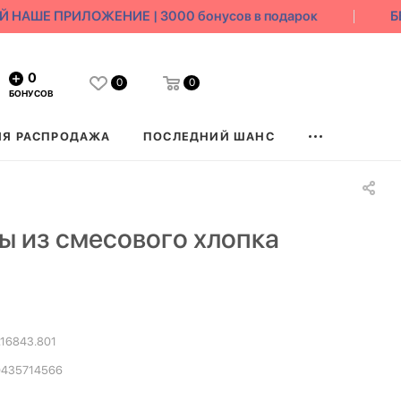
АШЕ ПРИЛОЖЕНИЕ | 3000 бонусов в подарок
БЕС
0
0
0
БОНУСОВ
ЯЯ РАСПРОДАЖА
ПОСЛЕДНИЙ ШАНС
 из смесового хлопка
.16843.801
0435714566