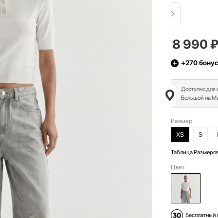
8 990
+270
бону
Доступно для
Большой на Ма
Размер
XS
S
Таблица Размеро
Цвет
Бесплатный 