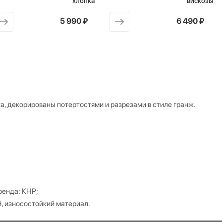
хлопка
вискозы
от
5 990 ₽
от
6 490 ₽
, декорированы потертостями и разрезами в стиле гранж.
ренда: КНР;
й, износостойкий материал.