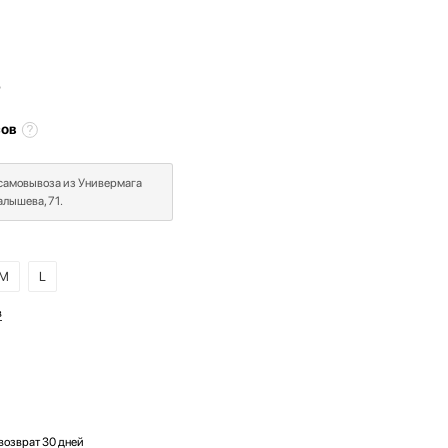
₽
сов
 самовывоза из Универмага
лышева, 71.
M
L
в
возврат 30 дней