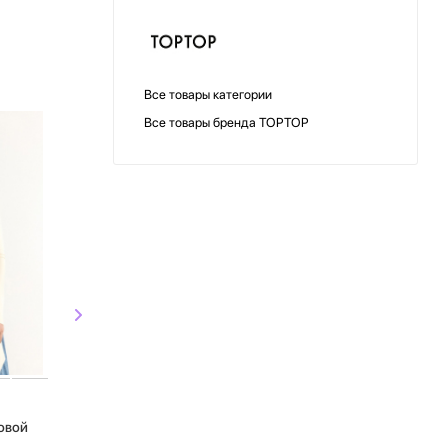
Все товары категории
Все товары бренда TOPTOP
СКИДКА
СКИДКА
TOPTOP
TOPTO
овой
Джемпер с принтом
Джемпер с п