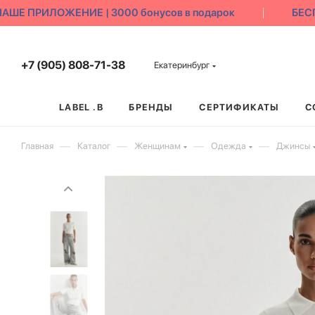
Е ПРИЛОЖЕНИЕ | 3000 бонусов в подарок
БЕСПЛ
+7 (905) 808-71-38
Екатеринбург
LABEL .B
БРЕНДЫ
СЕРТИФИКАТЫ
С
—
—
—
—
Главная
Каталог
Женщинам
Одежда
Джинсы