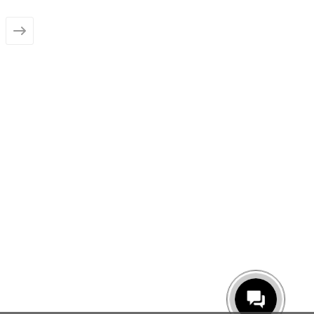
«полоска»
«полоск
от
5 390 ₽
от
4 193 ₽