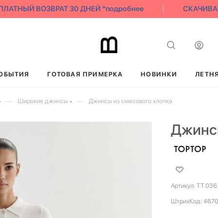
АТНЫЙ ВОЗВРАТ 30 ДНЕЙ *подробнее
СКАЧИВАЙ Н
ОБЫТИЯ
ГОТОВАЯ ПРИМЕРКА
НОВИНКИ
ЛЕТН
—
—
Широкие джинсы
Джинсы из смесового хлопка
Джинсы
Артикул:
TT.036
ШтрихКод:
467