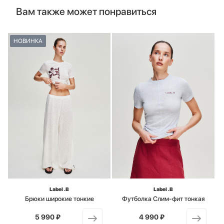
Вам также может понравиться
НОВИНКА
Label .B
Label .B
Брюки широкие тонкие
Футболка Слим-фит тонкая
5 990 ₽
от
4 990 ₽
от