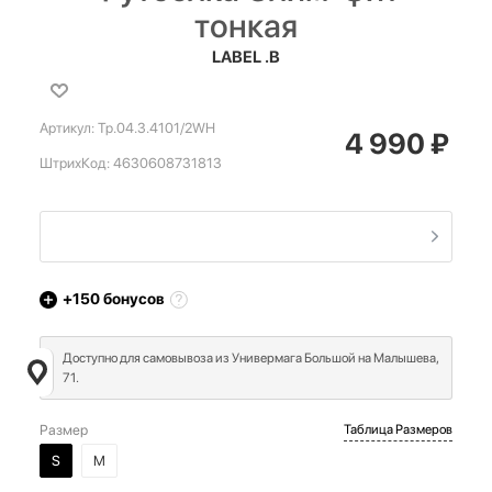
тонкая
LABEL .B
Артикул:
Tp.04.3.4101/2WH
4 990
₽
ШтрихКод:
4630608731813
+150
бонусов
Доступно для самовывоза из Универмага Большой на Малышева,
71.
Размер
Таблица Размеров
S
M