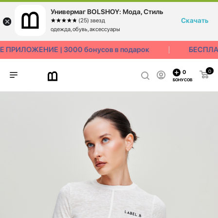
Универмаг BOLSHOY: Мода, Стиль
Скачать
☆☆☆☆☆
★★★★★
(25) звезд
одежда, обувь, аксессуары
ПРИЛОЖЕНИЕ | 3000 бонусов в подарок
БЕСПЛАТ
0
0
БОНУСОВ