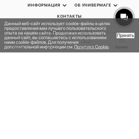
ИНФОРМАЦИЯ
ОБ УНИВЕРМАГЕ
КОНТАКТЫ
Данный веб-сайт использует cookie-файлы в целях
предоставления вам лучшего пользовательского
опыта на нашем сайте. Продолжая использовать
ПОДПИСАТЬСЯ НА РАССЫЛКУ
Принять
данный сайт, вы соглашаетесь с использованием
В КОРЗИНУ
нами cookie-файлов. Для получения
дополнительной информации см.
Политика Cookie
.
Главная
Бренды
Корзина
Каталог
ПОЛИТИКА КОНФИДЕНЦИАЛЬНОСТИ
ПУБЛИЧНАЯ ОФЕРТА
ПРОГРАММА ЛОЯЛЬНОСТИ
НАШЕ ПРИЛОЖЕНИЕ
2026 © УНИВЕРМАГ БОЛЬШОЙ | ООО "НЬЮ МАРКЕТ"