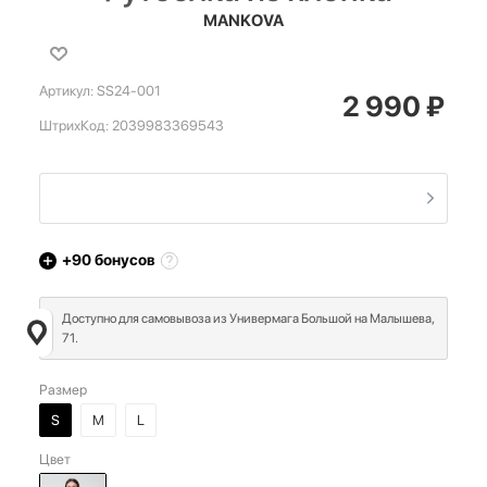
MANKOVA
Артикул:
SS24-001
2 990
₽
ШтрихКод:
2039983369543
+90
бонусов
Доступно для самовывоза из Универмага Большой на Малышева,
71.
Размер
S
M
L
Цвет