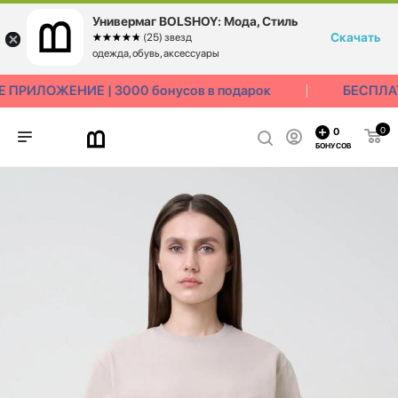
Универмаг BOLSHOY: Мода, Стиль
Скачать
☆☆☆☆☆
★★★★★
(25) звезд
одежда, обувь, аксессуары
ПРИЛОЖЕНИЕ | 3000 бонусов в подарок
БЕСПЛАТ
0
0
БОНУСОВ