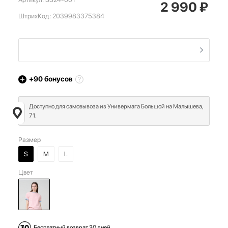
2 990
₽
ШтрихКод:
2039983375384
+90
бонусов
Доступно для самовывоза из Универмага Большой на Малышева,
71.
Размер
S
M
L
Цвет
Бесплатный возврат 30 дней