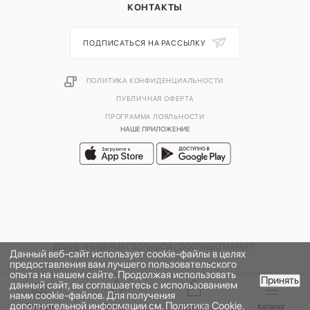
КОНТАКТЫ
ПОДПИСАТЬСЯ НА РАССЫЛКУ
ПОЛИТИКА КОНФИДЕНЦИАЛЬНОСТИ
ПУБЛИЧНАЯ ОФЕРТА
ПРОГРАММА ЛОЯЛЬНОСТИ
НАШЕ ПРИЛОЖЕНИЕ
2026 © УНИВЕРМАГ БОЛЬШОЙ | ООО "НЬЮ МАРКЕТ"
Данный веб-сайт использует cookie-файлы в целях
предоставления вам лучшего пользовательского
опыта на нашем сайте. Продолжая использовать
Принять
данный сайт, вы соглашаетесь с использованием
В КОРЗИНУ
нами cookie-файлов. Для получения
дополнительной информации см.
Политика Cookie
.
Главная
Бренды
Корзина
Каталог