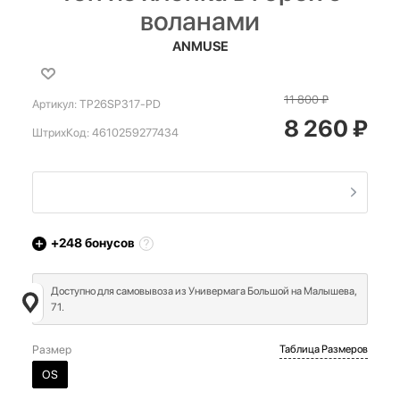
воланами
ANMUSE
11 800
₽
Артикул:
TP26SP317-PD
8 260
₽
ШтрихКод:
4610259277434
+248
бонусов
Доступно для самовывоза из Универмага Большой на Малышева,
71.
Размер
Таблица Размеров
OS