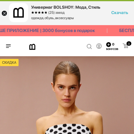
Универмаг BOLSHOY: Мода, Стиль
Скачать
☆☆☆☆☆
★★★★★
(25) звезд
одежда, обувь, аксессуары
ПРИЛОЖЕНИЕ | 3000 бонусов в подарок
БЕСПЛАТ
0
0
БОНУСОВ
СКИДКА