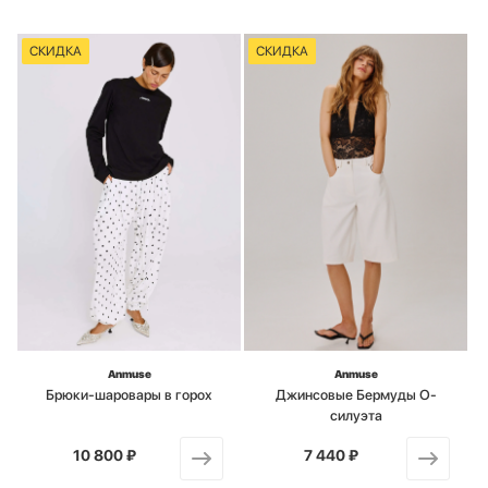
СКИДКА
СКИДКА
Anmuse
Anmuse
Брюки-шаровары в горох
Джинсовые Бермуды О-
силуэта
10 800 ₽
от
7 440 ₽
от