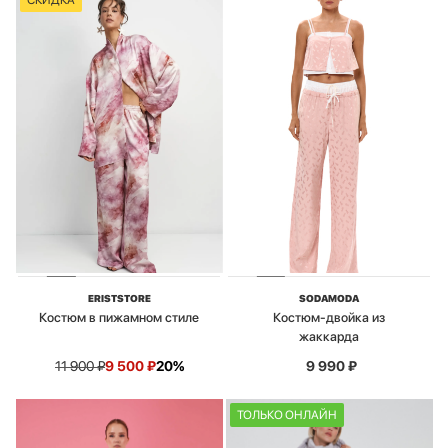
СКИДКА
ERISTSTORE
SODAMODA
Костюм в пижамном стиле
Костюм-двойка из
жаккарда
11 900
₽
9 500
₽
20%
9 990
₽
ТОЛЬКО ОНЛАЙН