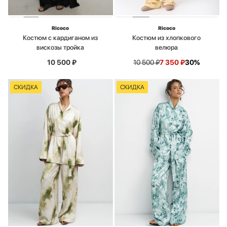
Ricoco
Ricoco
Костюм с кардиганом из
Костюм из хлопкового
вискозы тройка
велюра
10 500
₽
10 500
₽
7 350
₽
30%
СКИДКА
СКИДКА