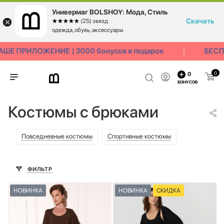
Универмаг BOLSHOY: Мода, Стиль
Скачать
☆☆☆☆☆
★★★★★
(25) звезд
одежда, обувь, аксессуары
 ПРИЛОЖЕНИЕ | 3000 бонусов в подарок
БЕСПЛА
0
0
БОНУСОВ
Костюмы с брюками
Повседневные костюмы
Спортивные костюмы
ФИЛЬТР
НОВИНКА
НОВИНКА
СКИДКА