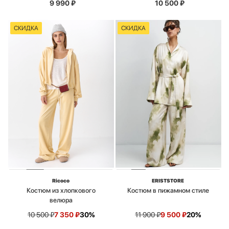
9 990
₽
10 500
₽
СКИДКА
СКИДКА
Ricoco
ERISTSTORE
Костюм из хлопкового
Костюм в пижамном стиле
велюра
10 500
₽
7 350
₽
30%
11 900
₽
9 500
₽
20%