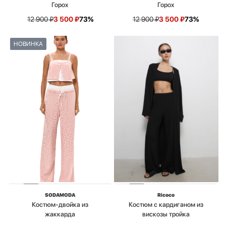
Горох
Горох
12 900
₽
3 500
₽
73%
12 900
₽
3 500
₽
73%
НОВИНКА
SODAMODA
Ricoco
Костюм-двойка из
Костюм с кардиганом из
жаккарда
вискозы тройка