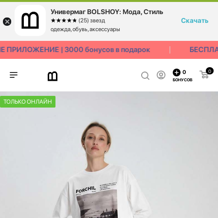
Универмаг BOLSHOY: Мода, Стиль
Скачать
☆☆☆☆☆
★★★★★
(25) звезд
одежда, обувь, аксессуары
ПРИЛОЖЕНИЕ | 3000 бонусов в подарок
БЕСПЛАТ
0
0
БОНУСОВ
ТОЛЬКО ОНЛАЙН