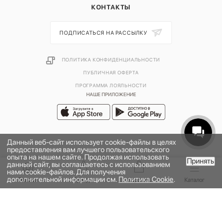
КОНТАКТЫ
ПОДПИСАТЬСЯ НА РАССЫЛКУ
ПОЛИТИКА КОНФИДЕНЦИАЛЬНОСТИ
ПУБЛИЧНАЯ ОФЕРТА
ПРОГРАММА ЛОЯЛЬНОСТИ
НАШЕ ПРИЛОЖЕНИЕ
Данный веб-сайт использует cookie-файлы в целях
предоставления вам лучшего пользовательского
опыта на нашем сайте. Продолжая использовать
Принять
данный сайт, вы соглашаетесь с использованием
В КОРЗИНУ
нами cookie-файлов. Для получения
дополнительной информации см.
Политика Cookie
.
2026 © УНИВЕРМАГ БОЛЬШОЙ | ООО "НЬЮ МАРКЕТ"
Главная
Бренды
Корзина
Каталог