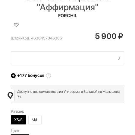
"Аффирмация"
FORCHIL
5 900
₽
ШтрихКод:
4630457845365
+177
бонусов
Доступно для самовывоза из Универмага Большой на Малышева,
71.
Размер
XS/S
M/L
Цвет