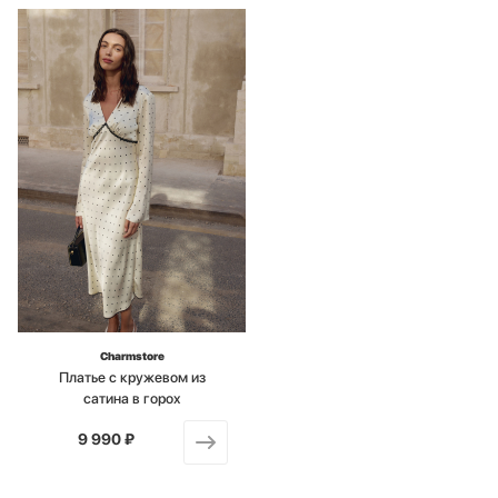
Charmstore
Платье с кружевом из
сатина в горох
9 990 ₽
от