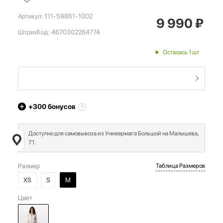
Артикул:
111-59861-1002
9 990
₽
ШтрихКод:
4670302264774
Осталась 1 шт
+300
бонусов
Доступно для самовывоза из Универмага Большой на Малышева,
71.
Размер
Таблица Размеров
XS
S
M
Цвет